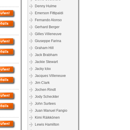
Denny Hulme
Emerson Fittipaldi
Fernando Alonso
Gerhard Berger
Gilles Villeneuve
Giuseppe Farina
Graham Hill
Jack Brabham
Jackie Stewart
Jacky Ickx
Jacques Villeneuve
Jim Clark
Jochen Rindt
Jody Scheckter
John Surtees
Juan Manuel Fangio
Kimi Räikkönen
Lewis Hamilton