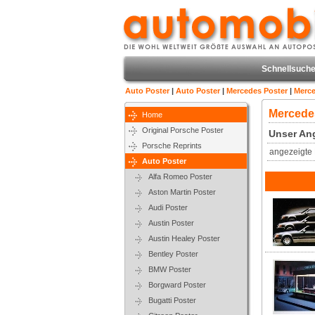
Schnellsuche
Auto Poster
|
Auto Poster
|
Mercedes Poster
|
Merce
Mercede
Home
Original Porsche Poster
Unser Ang
Porsche Reprints
angezeigte 
Auto Poster
Alfa Romeo Poster
Aston Martin Poster
Audi Poster
Austin Poster
Austin Healey Poster
Bentley Poster
BMW Poster
Borgward Poster
Bugatti Poster