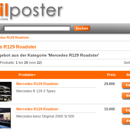
:
des R129 Roadster
s R129 Roadster
ebot aus der Kategorie 'Mercedes R129 Roadster'
Produkte:
1
bis
20
(von
22
)
Sei
Produkte+
Preis
Be
Mercedes R129 Roadster
29.80€
Mercedes R 129 3 Types
Mercedes R129 Roadster
15.00€
Mercedes-benz Original 2000 Sl 500