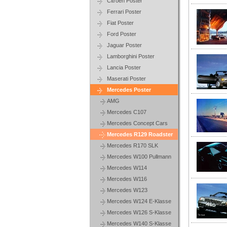
Citroen Poster
Ferrari Poster
Fiat Poster
Ford Poster
Jaguar Poster
Lamborghini Poster
Lancia Poster
Maserati Poster
Mercedes Poster
AMG
Mercedes C107
Mercedes Concept Cars
Mercedes R129 Roadster
Mercedes R170 SLK
Mercedes W100 Pullmann
Mercedes W114
Mercedes W116
Mercedes W123
Mercedes W124 E-Klasse
Mercedes W126 S-Klasse
Mercedes W140 S-Klasse