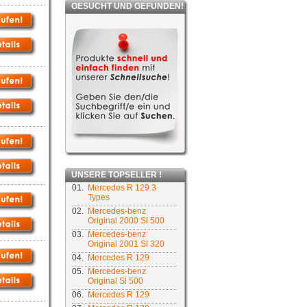
GESUCHT UND GEFUNDEN!
UNSERE TOPSELLER !
01.
Mercedes R 129 3
Types
02.
Mercedes-benz
Original 2000 Sl 500
03.
Mercedes-benz
Original 2001 Sl 320
04.
Mercedes R 129
05.
Mercedes-benz
Original Sl 500
06.
Mercedes R 129