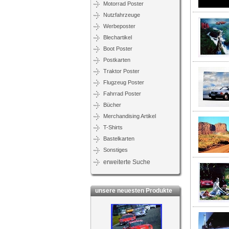
Motorrad Poster
Nutzfahrzeuge
Werbeposter
Blechartikel
Boot Poster
Postkarten
Traktor Poster
Flugzeug Poster
Fahrrad Poster
Bücher
Merchandising Artikel
T-Shirts
Bastelkarten
Sonstiges
erweiterte Suche
unsere neuesten Produkte