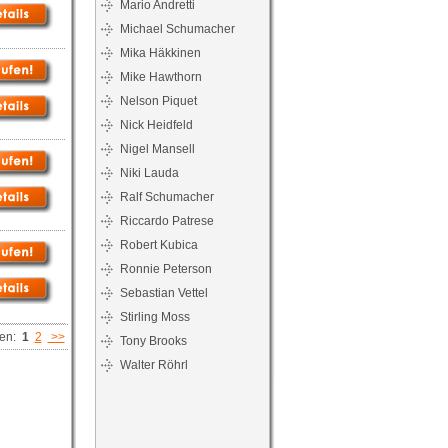
Mario Andretti
Michael Schumacher
Mika Häkkinen
Mike Hawthorn
Nelson Piquet
Nick Heidfeld
Nigel Mansell
Niki Lauda
Ralf Schumacher
Riccardo Patrese
Robert Kubica
Ronnie Peterson
Sebastian Vettel
Stirling Moss
ten:
1
2
>>
Tony Brooks
Walter Röhrl