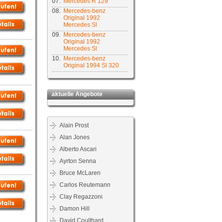
07.
Mercedes R 129
08.
Mercedes-benz
Original 1992
Mercedes Sl
09.
Mercedes-benz
Original 1992
Mercedes Sl
10.
Mercedes-benz
Original 1994 Sl 320
aktuelle Angebote
Alain Prost
Alan Jones
Alberto Ascari
Ayrton Senna
Bruce McLaren
Carlos Reutemann
Clay Regazzoni
Damon Hill
David Coulthard