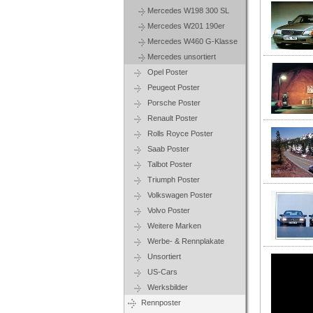
Mercedes W198 300 SL
Mercedes W201 190er
Mercedes W460 G-Klasse
Mercedes unsortiert
Opel Poster
Peugeot Poster
Porsche Poster
Renault Poster
Rolls Royce Poster
Saab Poster
Talbot Poster
Triumph Poster
Volkswagen Poster
Volvo Poster
Weitere Marken
Werbe- & Rennplakate
Unsortiert
US-Cars
Werksbilder
Rennposter