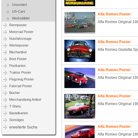
Unsortiert
US-Cars
Alfa Romeo Poster
Werksbilder
Alfa Romeo Original 19
Rennposter
Motorrad Poster
Nutzfahrzeuge
Alfa Romeo Poster
Werbeposter
Alfa Romeo Giulietta Spr
Blechartikel
Boot Poster
Postkarten
Alfa Romeo Poster
Traktor Poster
Alfa Romeo Original 19
Flugzeug Poster
Fahrrad Poster
Bücher
Alfa Romeo Poster
Merchandising Artikel
Alfa Romeo Original 19
T-Shirts
Bastelkarten
Sonstiges
Alfa Romeo Poster
erweiterte Suche
Alfa Romeo Original 19