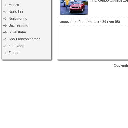
Alfa Romeo Original 19
Monza
Norisring
Nürburgring
angezeigte Produkte:
1
bis
20
(von
68
)
Sachsenring
Silverstone
Spa-Francorchamps
Zandvoort
Zolder
Copyrigh