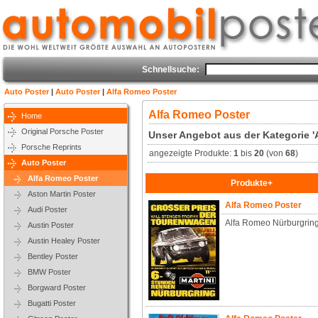
Schnellsuche:
Auto Poster
|
Auto Poster
|
Alfa Romeo Poster
Alfa Romeo Poster
Home
Original Porsche Poster
Unser Angebot aus der Kategorie '
Porsche Reprints
angezeigte Produkte:
1
bis
20
(von
68
)
Auto Poster
Alfa Romeo Poster
Produkte+
Aston Martin Poster
Alfa Romeo Poster
Audi Poster
Alfa Romeo Nürburgring
Austin Poster
Austin Healey Poster
Bentley Poster
BMW Poster
Borgward Poster
Bugatti Poster