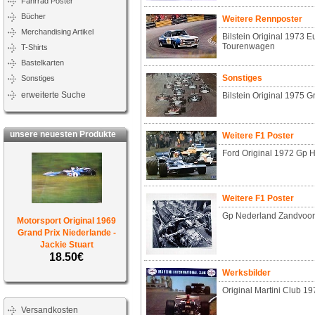
Fahrrad Poster
Bücher
Weitere Rennposter
Merchandising Artikel
Bilstein Original 1973 
Tourenwagen
T-Shirts
Bastelkarten
Sonstiges
Sonstiges
erweiterte Suche
Bilstein Original 1975 
unsere neuesten Produkte
Weitere F1 Poster
Ford Original 1972 Gp 
Weitere F1 Poster
Gp Nederland Zandvoor
Motorsport Original 1969
Grand Prix Niederlande -
Jackie Stuart
18.50€
Werksbilder
Original Martini Club 1
Versandkosten