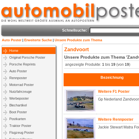
Schnellsuche:
Auto Poster
|
Erweiterte Suche
|
Unsere Produkte zum Thema
Zandvoort
Home
Unsere Produkte zum Thema 'Zandv
Original Porsche Poster
Porsche Reprints
angezeigte Produkte:
1
bis
19
(von
19
)
Auto Poster
Bezeichnung
Rennposter
Motorrad Poster
Weitere F1 Poster
Nutzfahrzeuge
Werbeposter
Gp Nederland Zandvoor
Blechartikel
Boot Poster
Postkarten
Weitere Rennposter
Traktor Poster
Jackie Stewart Matra F
Flugzeug Poster