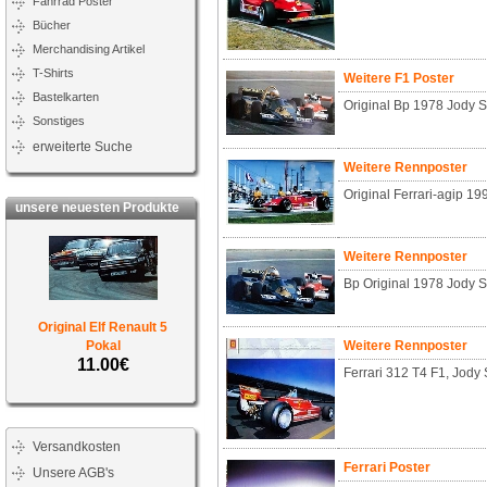
Fahrrad Poster
Bücher
Merchandising Artikel
T-Shirts
Weitere F1 Poster
Bastelkarten
Original Bp 1978 Jody 
Sonstiges
erweiterte Suche
Weitere Rennposter
Original Ferrari-agip 19
unsere neuesten Produkte
Weitere Rennposter
Bp Original 1978 Jody 
Original Elf Renault 5
Pokal
Weitere Rennposter
11.00€
Ferrari 312 T4 F1, Jody 
Versandkosten
Ferrari Poster
Unsere AGB's