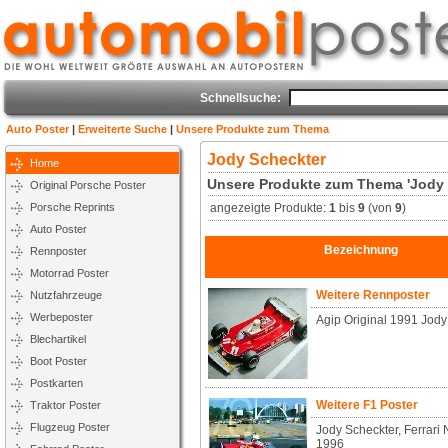
Schnellsuche:
Auto Poster
|
Erweiterte Suche
|
Unsere Produkte zum Thema
Jody Scheckter
Home
Unsere Produkte zum Thema 'Jody 
Original Porsche Poster
Porsche Reprints
angezeigte Produkte:
1
bis
9
(von
9
)
Auto Poster
Bezeichnung
Rennposter
Motorrad Poster
Weitere Rennposter
Nutzfahrzeuge
Werbeposter
Agip Original 1991 Jody
Blechartikel
Boot Poster
Postkarten
Weitere F1 Poster
Traktor Poster
Flugzeug Poster
Jody Scheckter, Ferrari N
1996