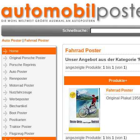
Schnellsuche:
Auto Poster
|
Fahrrad Poster
Fahrrad Poster
Home
Original Porsche Poster
Unser Angebot aus der Kategorie '
Porsche Reprints
angezeigte Produkte:
1
bis
1
(von
1
)
Auto Poster
Rennposter
Produkte+
Motorrad Poster
Fahrrad Poster
Nutzfahrzeuge
Original Plakat 195
Werbeposter
Blechartikel
Boot Poster
Postkarten
Traktor Poster
Flugzeug Poster
angezeigte Produkte:
1
bis
1
(von
1
)