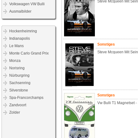
Steve Mcqueen Mit Sein
Volkswagen VW Bulli
Ausmalbilder
Hockenheimring
Indianapolis
Sonstiges
Le Mans
Steve Mcqueen Mit Sein
Monte Carlo Grand Prix
Monza
Norisring
Nürburgring
Sachsenring
Silverstone
Sonstiges
Spa-Francorchamps
Vw Bulli T1 Magnetset 
Zandvoort
Zolder