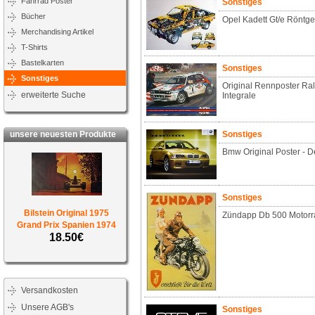
Fahrrad Poster
Sonstiges
Bücher
Opel Kadett Gt/e Röntg
Merchandising Artikel
T-Shirts
Bastelkarten
Sonstiges
Sonstiges
Original Rennposter Ral
erweiterte Suche
Integrale
unsere neuesten Produkte
Sonstiges
Bmw Original Poster -
Sonstiges
Bilstein Original 1975
Zündapp Db 500 Motorr
Grand Prix Spanien 1974
18.50€
Versandkosten
Unsere AGB's
Sonstiges