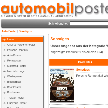
Schnellsuche:
Auto Poster
|
Sonstiges
Sonstiges
Home
Original Porsche Poster
Unser Angebot aus der Kategorie '
Porsche Reprints
angezeigte Produkte:
1
bis
20
(von
154
)
Auto Poster
Rennposter
Produkte+
Motorrad Poster
Sonstiges
Nutzfahrzeuge
Porsche Rennplakat We
Werbeposter
Blechartikel
Boot Poster
Postkarten
Traktor Poster
Flugzeug Poster