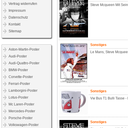
Vertrag widerrufen
Steve Mcqueen Mit Sein
Impressum
Datenschutz
Kontakt
Sitemap
Sonstiges
Aston-Martin-Poster
Le Mans, Steve Mcqueen
Audi-Poster
Audi-Quattro-Poster
BMW-Poster
Corvette-Poster
Ferrari-Poster
Lamborgini-Poster
Sonstiges
Lotus-Poster
Vw Bus T1 Bulli Tasse -
Mc Laren-Poster
Mercedes-Poster
Porsche-Poster
Sonstiges
Volkswagen-Poster