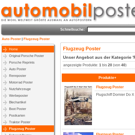
Schnellsuche:
Auto Poster
|
Flugzeug Poster
Flugzeug Poster
Home
Original Porsche Poster
Unser Angebot aus der Kategorie '
Porsche Reprints
angezeigte Produkte:
1
bis
20
(von
40
)
Auto Poster
Rennposter
Produkte+
Motorrad Poster
Flugzeug Poster
Nutzfahrzeuge
Flugschiff Dornier Do X
Werbeposter
Blechartikel
Boot Poster
Postkarten
Traktor Poster
Flugzeug Poster
Flugzeug Poster