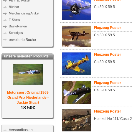
Fahrrad Poster
Ca 39 X 59 5
Bücher
Merchandising Artikel
T-Shirts
Bastelkarten
Flugzeug Poster
Sonstiges
Ca 39 X 59 5
erweiterte Suche
Flugzeug Poster
unsere neuesten Produkte
Ca 39 X 59 5
Flugzeug Poster
Ca 39 X 59 5
Motorsport Original 1969
Grand Prix Niederlande -
Jackie Stuart
18.50€
Flugzeug Poster
Heinkel He 111/ Casa-2
Versandkosten