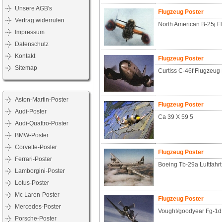
Unsere AGB's
Flugzeug Poster
Vertrag widerrufen
North American B-25j Fl
Impressum
Datenschutz
Kontakt
Flugzeug Poster
Sitemap
Curtiss C-46f Flugzeug L
Aston-Martin-Poster
Flugzeug Poster
Audi-Poster
Ca 39 X 59 5
Audi-Quattro-Poster
BMW-Poster
Corvette-Poster
Flugzeug Poster
Ferrari-Poster
Boeing Tb-29a Luftfahr
Lamborgini-Poster
Lotus-Poster
Mc Laren-Poster
Flugzeug Poster
Mercedes-Poster
Vought/goodyear Fg-1d 
Porsche-Poster