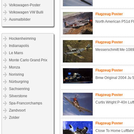
Volkswagen-Poster
Volkswagen VW Bulli
Flugzeug Poster
Ausmalbilder
North American P51d Fl
Hockenheimring
Flugzeug Poster
Indianapolis
Messerschmitt Me-1089/
Le Mans
Monte Carlo Grand Prix
Monza
Flugzeug Poster
Norisring
Bmw Original 2004 Ju 
Nürburgring
Sachsenring
Flugzeug Poster
Silverstone
Curtis Wright P-40n Luf
Spa-Francorchamps
Zandvoort
Zolder
Flugzeug Poster
Close To Home Luftfahr