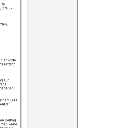
n zu
 Ihre E-
rden,
 an dritte
gesetzlich
g auf,
frage
ergegeben.
chert. Dies
entität
en Beitrag
erden keine