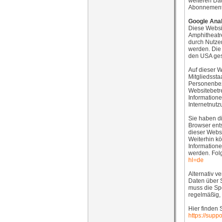
weiteren Dat
Abonnement 
Google Anal
Diese Websit
Amphitheatr
durch Nutzer
werden. Die
den USA ges
Auf dieser W
Mitgliedssta
Personenbez
Websitebetre
Informatione
Internetnut
Sie haben di
Browser ents
dieser Webs
Weiterhin k
Informatione
werden. Fol
hl=de
Alternativ v
Daten über S
muss die Sp
regelmäßig, 
Hier finden 
https://sup