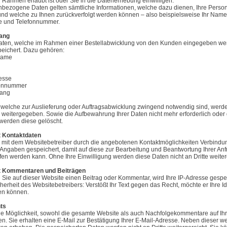
 Rahmen erlaubt ist oder Sie in die Datenerhebung einwilligen.
nbezogene Daten gelten sämtliche Informationen, welche dazu dienen, Ihre Perso
nd welche zu Ihnen zurückverfolgt werden können – also beispielsweise Ihr Name,
e und Telefonnummer.
gang
aten, welche im Rahmen einer Bestellabwicklung von den Kunden eingegeben we
eichert. Dazu gehören:
name
resse
efonnummer
gang
welche zur Auslieferung oder Auftragsabwicklung zwingend notwendig sind, werden
r weitergegeben. Sowie die Aufbewahrung Ihrer Daten nicht mehr erforderlich oder 
 werden diese gelöscht.
 Kontaktdaten
mit dem Websitebetreiber durch die angebotenen Kontaktmöglichkeiten Verbindun
 Angaben gespeichert, damit auf diese zur Bearbeitung und Beantwortung Ihrer An
fen werden kann. Ohne Ihre Einwilligung werden diese Daten nicht an Dritte weit
 Kommentaren und Beiträgen
 Sie auf dieser Website einen Beitrag oder Kommentar, wird Ihre IP-Adresse gespei
cherheit des Websitebetreibers: Verstößt Ihr Text gegen das Recht, möchte er Ihre Id
en können.
ts
ie Möglichkeit, sowohl die gesamte Website als auch Nachfolgekommentare auf Ihr
n. Sie erhalten eine E-Mail zur Bestätigung Ihrer E-Mail-Adresse. Neben dieser w