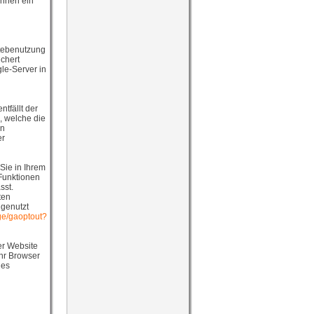
önnen ein
tebenutzung
chert
le-Server in
tfällt der
, welche die
en
er
Sie in Ihrem
 Funktionen
sst.
ten
 genutzt
age/gaoptout?
er Website
Ihr Browser
ies