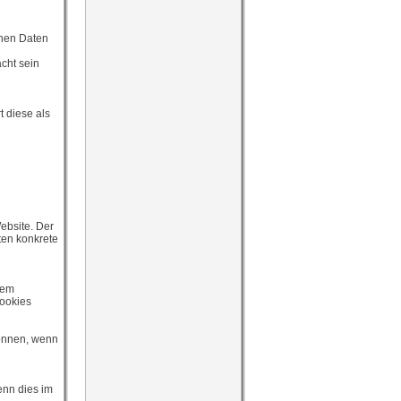
enen Daten
cht sein
t diese als
ebsite. Der
lten konkrete
rem
Cookies
können, wenn
enn dies im