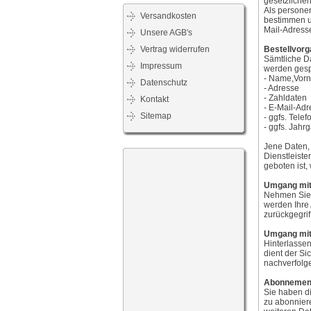
gesetzlichen
Als persone
Versandkosten
bestimmen u
Mail-Adress
Unsere AGB's
Vertrag widerrufen
Bestellvor
Sämtliche D
Impressum
werden gesp
- Name,Vor
Datenschutz
- Adresse
- Zahldaten
Kontakt
- E-Mail-Ad
Sitemap
- ggfs. Tel
- ggfs. Jahr
Jene Daten, 
Dienstleiste
geboten ist,
Umgang mit
Nehmen Sie 
werden Ihre
zurückgegrif
Umgang mit
Hinterlassen
dient der Si
nachverfolg
Abonnemen
Sie haben d
zu abonniere