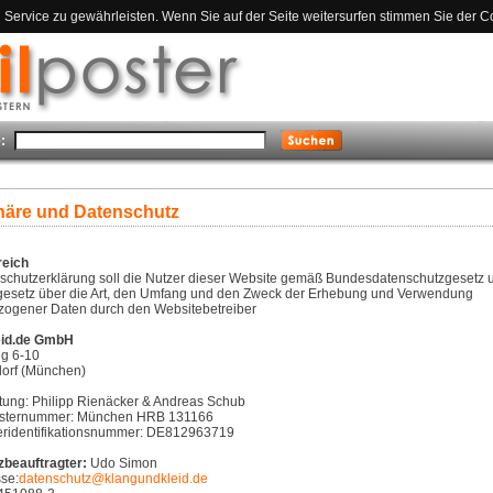
ervice zu gewährleisten. Wenn Sie auf der Seite weitersurfen stimmen Sie der C
:
häre und Datenschutz
reich
schutzerklärung soll die Nutzer dieser Website gemäß Bundesdatenschutzgesetz 
esetz über die Art, den Umfang und den Zweck der Erhebung und Verwendung
ogener Daten durch den Websitebetreiber
eid.de GmbH
ng 6-10
orf (München)
itung: Philipp Rienäcker & Andreas Schub
isternummer: München HRB 131166
ridentifikationsnummer: DE812963719
beauftragter:
Udo Simon
se:
datenschutz@klangundkleid.de