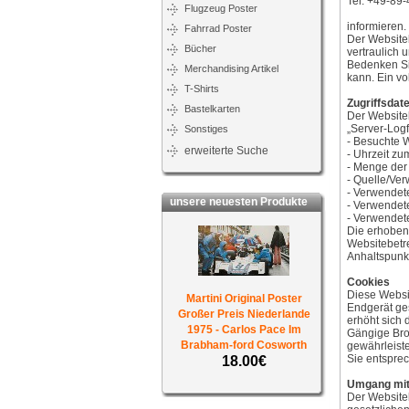
Tel: +49-89
Flugzeug Poster
informieren.
Fahrrad Poster
Der Website
Bücher
vertraulich 
Bedenken Sie
Merchandising Artikel
kann. Ein vo
T-Shirts
Zugriffsdat
Bastelkarten
Der Websiteb
„Server-Logf
Sonstiges
- Besuchte 
erweiterte Suche
- Uhrzeit zu
- Menge der
- Quelle/Ver
- Verwendet
unsere neuesten Produkte
- Verwendet
- Verwendet
Die erhoben
Websitebetre
Anhaltspunk
Cookies
Diese Websit
Martini Original Poster
Endgerät ges
Großer Preis Niederlande
erhöht sich 
1975 - Carlos Pace Im
Gängige Brow
Brabham-ford Cosworth
gewährleist
Sie entspre
18.00€
Umgang mit
Der Websiteb