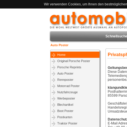
Wir verwenden Cookies, um Ihnen den bestmöglichen S
Schnellsuche
Auto Poster
Privatsp
Home
Original Porsche Poster
Porsche Reprints
Geltungsbe
Diese Daten
Auto Poster
Telemedieng
personenbez
Rennposter
Motorrad Poster
klangundkl
Posthalterri
Nutzfahrzeuge
85599 Parsd
Werbeposter
Geschäftsle
Blechartikel
Handelsreg
Boot Poster
Umsatzsteue
Postkarten
Datenschutz
E-Mail Adres
Traktor Poster