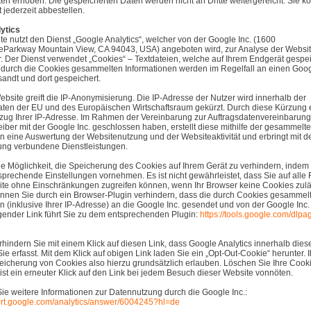
en erhoben. Die gespeicherten Daten werden nicht an Dritte weitergereicht. Sie k
jederzeit abbestellen.
ytics
e nutzt den Dienst „Google Analytics“, welcher von der Google Inc. (1600
eParkway Mountain View, CA 94043, USA) angeboten wird, zur Analyse der Websi
. Der Dienst verwendet „Cookies“ – Textdateien, welche auf Ihrem Endgerät gespei
 durch die Cookies gesammelten Informationen werden im Regelfall an einen Goog
andt und dort gespeichert.
ebsite greift die IP-Anonymisierung. Die IP-Adresse der Nutzer wird innerhalb der
aten der EU und des Europäischen Wirtschaftsraum gekürzt. Durch diese Kürzung en
ug Ihrer IP-Adresse. Im Rahmen der Vereinbarung zur Auftragsdatenvereinbarung
iber mit der Google Inc. geschlossen haben, erstellt diese mithilfe der gesammelt
n eine Auswertung der Websitenutzung und der Websiteaktivität und erbringt mit d
zung verbundene Dienstleistungen.
e Möglichkeit, die Speicherung des Cookies auf Ihrem Gerät zu verhindern, indem 
prechende Einstellungen vornehmen. Es ist nicht gewährleistet, dass Sie auf alle
ite ohne Einschränkungen zugreifen können, wenn Ihr Browser keine Cookies zulä
önnen Sie durch ein Browser-Plugin verhindern, dass die durch Cookies gesammel
n (inklusive Ihrer IP-Adresse) an die Google Inc. gesendet und von der Google Inc.
gender Link führt Sie zu dem entsprechenden Plugin:
https://tools.google.com/dlp
erhindern Sie mit einem Klick auf diesen Link, dass Google Analytics innerhalb dies
ie erfasst. Mit dem Klick auf obigen Link laden Sie ein „Opt-Out-Cookie“ herunter. 
eicherung von Cookies also hierzu grundsätzlich erlauben. Löschen Sie Ihre Cook
ist ein erneuter Klick auf den Link bei jedem Besuch dieser Website vonnöten.
Sie weitere Informationen zur Datennutzung durch die Google Inc.:
port.google.com/analytics/answer/6004245?hl=de