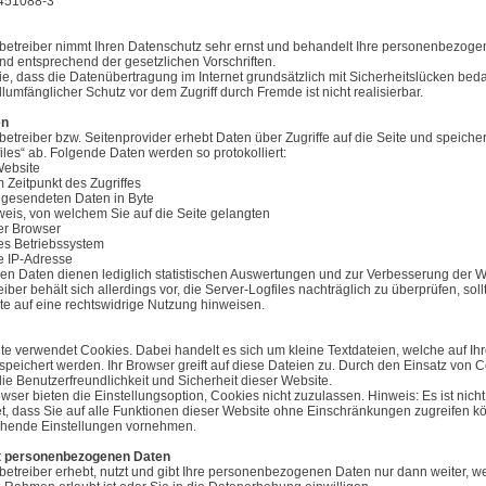
-451088-3
betreiber nimmt Ihren Datenschutz sehr ernst und behandelt Ihre personenbezog
und entsprechend der gesetzlichen Vorschriften.
, dass die Datenübertragung im Internet grundsätzlich mit Sicherheitslücken beda
llumfänglicher Schutz vor dem Zugriff durch Fremde ist nicht realisierbar.
en
etreiber bzw. Seitenprovider erhebt Daten über Zugriffe auf die Seite und speicher
iles“ ab. Folgende Daten werden so protokolliert:
Website
m Zeitpunkt des Zugriffes
 gesendeten Daten in Byte
weis, von welchem Sie auf die Seite gelangten
er Browser
es Betriebssystem
e IP-Adresse
en Daten dienen lediglich statistischen Auswertungen und zur Verbesserung der W
iber behält sich allerdings vor, die Server-Logfiles nachträglich zu überprüfen, sol
te auf eine rechtswidrige Nutzung hinweisen.
e verwendet Cookies. Dabei handelt es sich um kleine Textdateien, welche auf Ih
peichert werden. Ihr Browser greift auf diese Dateien zu. Durch den Einsatz von 
die Benutzerfreundlichkeit und Sicherheit dieser Website.
ser bieten die Einstellungsoption, Cookies nicht zuzulassen. Hinweis: Es ist nicht
et, dass Sie auf alle Funktionen dieser Website ohne Einschränkungen zugreifen 
chende Einstellungen vornehmen.
 personenbezogenen Daten
etreiber erhebt, nutzt und gibt Ihre personenbezogenen Daten nur dann weiter, w