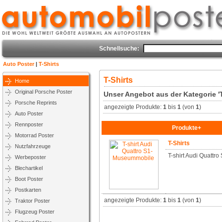
Schnellsuche:
Auto Poster
|
T-Shirts
T-Shirts
Home
Original Porsche Poster
Unser Angebot aus der Kategorie 'T
Porsche Reprints
angezeigte Produkte:
1
bis
1
(von
1
)
Auto Poster
Rennposter
Produkte+
Motorrad Poster
T-Shirts
Nutzfahrzeuge
T-shirt Audi Quattr
Werbeposter
Blechartikel
Boot Poster
Postkarten
angezeigte Produkte:
1
bis
1
(von
1
)
Traktor Poster
Flugzeug Poster