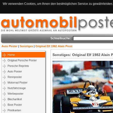
Wir verwenden Cookies, um Ihnen den bestmöglichen Service zu gewährleisten. 
Schnellsuche:
Auto Poster
|
Sonstiges
|
Original Elf 1982 Alain Prost
Sonstiges: Original Elf 1982 Alain 
Home
Original Porsche Poster
Porsche Reprints
Auto Poster
Rennposter
Motorrad Poster
Nutzfahrzeuge
Werbeposter
Blechartikel
Boot Poster
Postkarten