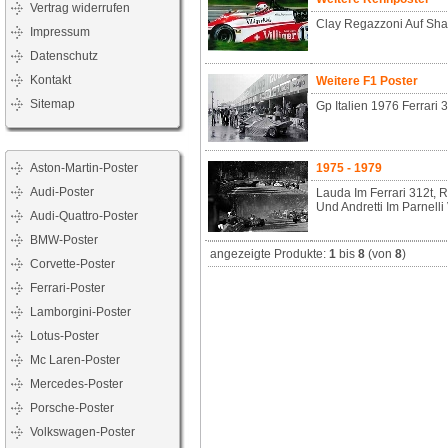
Vertrag widerrufen
Clay Regazzoni Auf Sh
Impressum
Datenschutz
Kontakt
Weitere F1 Poster
Sitemap
Gp Italien 1976 Ferrari 
Aston-Martin-Poster
1975 - 1979
Audi-Poster
Lauda Im Ferrari 312t, R
Und Andretti Im Parnelli
Audi-Quattro-Poster
BMW-Poster
angezeigte Produkte:
1
bis
8
(von
8
)
Corvette-Poster
Ferrari-Poster
Lamborgini-Poster
Lotus-Poster
Mc Laren-Poster
Mercedes-Poster
Porsche-Poster
Volkswagen-Poster