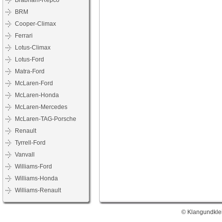
Brabham-Repco
BRM
Cooper-Climax
Ferrari
Lotus-Climax
Lotus-Ford
Matra-Ford
McLaren-Ford
McLaren-Honda
McLaren-Mercedes
McLaren-TAG-Porsche
Renault
Tyrrell-Ford
Vanvall
Williams-Ford
Williams-Honda
Williams-Renault
© Klangundklei