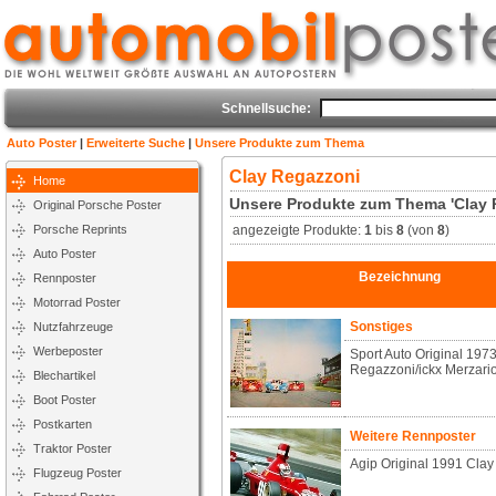
Schnellsuche:
Auto Poster
|
Erweiterte Suche
|
Unsere Produkte zum Thema
Clay Regazzoni
Home
Unsere Produkte zum Thema 'Clay 
Original Porsche Poster
Porsche Reprints
angezeigte Produkte:
1
bis
8
(von
8
)
Auto Poster
Bezeichnung
Rennposter
Motorrad Poster
Sonstiges
Nutzfahrzeuge
Werbeposter
Sport Auto Original 1973
Regazzoni/ickx Merzari
Blechartikel
Boot Poster
Postkarten
Weitere Rennposter
Traktor Poster
Agip Original 1991 Cla
Flugzeug Poster