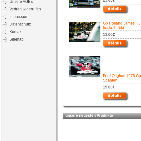
25.00€
Unsere AGB's
Vertrag widerrufen
Impressum
Gp Holland James Hu
Datenschutz
hesketh Niki
Kontakt
11.00€
Sitemap
Ford Original 1978 Gp
Spanien
15.00€
unsere neuesten Produkte