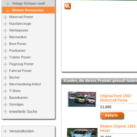
Vintage Schwarz-weiß
Weitere Rennposter
Motorrad Poster
Nutzfahrzeuge
Werbeposter
Blechartikel
Boot Poster
Postkarten
Traktor Poster
Flugzeug Poster
Fahrrad Poster
Bücher
Kunden, die dieses Produkt gekauft haben,
Merchandising Artikel
T-Shirts
Original Ford 1992
Bastelkarten
Motorcraft Fiesta
Sonstiges
11.00€
erweiterte Suche
Bilstein Original 198
Heyer
Versandkosten