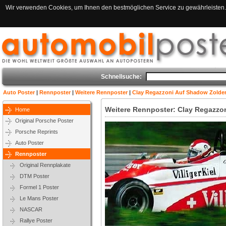
Wir verwenden Cookies, um Ihnen den bestmöglichen Service zu gewährleisten. 
Schnellsuche:
Auto Poster
|
Rennposter
|
Weitere Rennposter
|
Clay Regazzoni Auf Shadow Zolde
Weitere Rennposter: Clay Regazzo
Home
Original Porsche Poster
Porsche Reprints
Auto Poster
Rennposter
Original Rennplakate
DTM Poster
Formel 1 Poster
Le Mans Poster
NASCAR
Rallye Poster