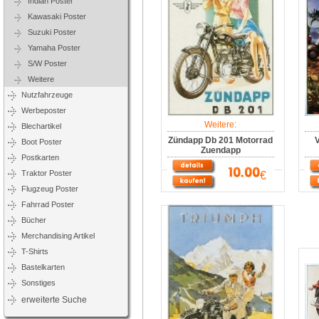
Indian Poster
Kawasaki Poster
Suzuki Poster
Yamaha Poster
S/W Poster
Weitere
Nutzfahrzeuge
Werbeposter
Weitere:
Blechartikel
Zündapp Db 201 Motorrad
Boot Poster
Zuendapp
Postkarten
Traktor Poster
€
Flugzeug Poster
Fahrrad Poster
Bücher
Merchandising Artikel
T-Shirts
Bastelkarten
Sonstiges
erweiterte Suche