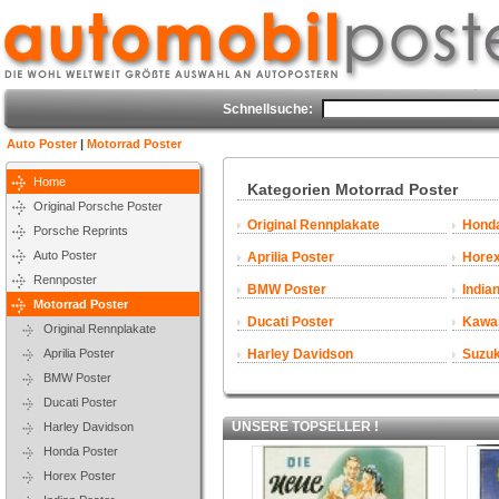
Schnellsuche:
Auto Poster
|
Motorrad Poster
Home
Kategorien Motorrad Poster
Original Porsche Poster
Original Rennplakate
Honda
Porsche Reprints
Auto Poster
Aprilia Poster
Horex
Rennposter
BMW Poster
India
Motorrad Poster
Ducati Poster
Kawas
Original Rennplakate
Aprilia Poster
Harley Davidson
Suzuk
BMW Poster
Ducati Poster
UNSERE TOPSELLER !
Harley Davidson
Honda Poster
Horex Poster