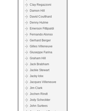
Clay Regazzoni
Damon Hill
David Coulthard
Denny Hulme
Emerson Fittipaldi
Fernando Alonso
Gerhard Berger
Gilles Villeneuve
Giuseppe Farina
Graham Hill
Jack Brabham
Jackie Stewart
Jacky Ickx
Jacques Villeneuve
Jim Clark
Jochen Rindt
Jody Scheckter
John Surtees