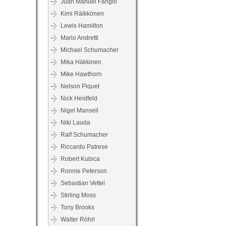
Juan Manuel Fangio
Kimi Räikkönen
Lewis Hamilton
Mario Andretti
Michael Schumacher
Mika Häkkinen
Mike Hawthorn
Nelson Piquet
Nick Heidfeld
Nigel Mansell
Niki Lauda
Ralf Schumacher
Riccardo Patrese
Robert Kubica
Ronnie Peterson
Sebastian Vettel
Stirling Moss
Tony Brooks
Walter Röhrl