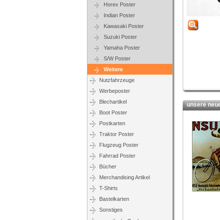
Horex Poster
Indian Poster
Kawasaki Poster
Suzuki Poster
Yamaha Poster
S/W Poster
Weitere
Nutzfahrzeuge
Werbeposter
Blechartikel
unsere neues
Boot Poster
Postkarten
Traktor Poster
Flugzeug Poster
Fahrrad Poster
Bücher
Merchandising Artikel
T-Shirts
Bastelkarten
Sonstiges