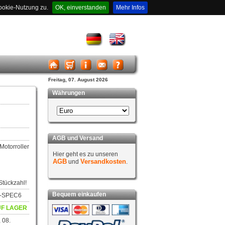
ookie-Nutzung zu.
OK, einverstanden
Mehr Infos
Freitag, 07. August 2026
Währungen
AGB und Versand
 Motorroller
Hier geht es zu unseren
AGB
Versandkosten
und
.
Stückzahl!
Bequem einkaufen
88-SPEC6
F LAGER
 08.