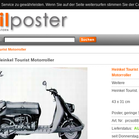
ervice zu gewährleisten. Wenn Sie auf der Seite weitersurfen stimmen Sie der C
:
urist Motorroller
einkel Tourist Motorroller
Heinkel Tourist
Motorroller
Weitere
Heinkel Tourist.
43 x 31 cm
Poster, geringe 
Art. Nr: prcso
Lieferstatus:
AU
seit Donnerstag,