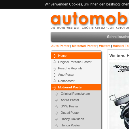
Wir verwenden Cookies, um Ihnen den bestmöglichen S
Schnellsuche
Auto Poster
|
Motorrad Poster
|
Weitere
|
Heinkel To
Weitere: H
Home
Original Porsche Poster
Porsche Reprints
Auto Poster
Rennposter
Motorrad Poster
Original Rennplakate
Aprilia Poster
BMW Poster
Ducati Poster
Harley Davidson
Honda Poster