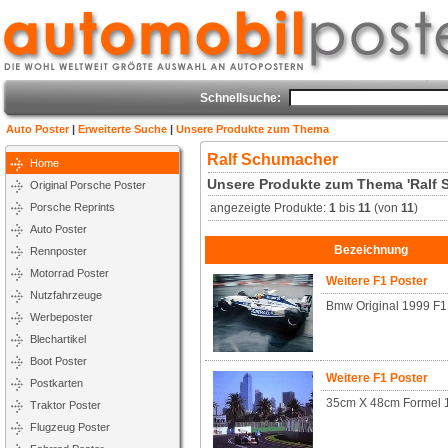
Schnellsuche:
Auto Poster
|
Erweiterte Suche
|
Unsere Produkte zum Thema
Ralf Schumacher
Home
Unsere Produkte zum Thema 'Ralf 
Original Porsche Poster
Porsche Reprints
angezeigte Produkte:
1
bis
11
(von
11
)
Auto Poster
Bezeichnung
Rennposter
Motorrad Poster
Weitere F1 Poster
Nutzfahrzeuge
Bmw Original 1999 F1
Werbeposter
Blechartikel
Boot Poster
Weitere F1 Poster
Postkarten
35cm X 48cm Formel 
Traktor Poster
Flugzeug Poster