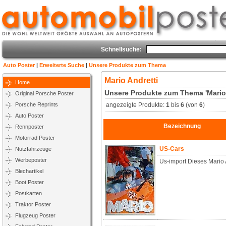
Schnellsuche:
Auto Poster
|
Erweiterte Suche
|
Unsere Produkte zum Thema
Mario Andretti
Home
Unsere Produkte zum Thema 'Mario 
Original Porsche Poster
Porsche Reprints
angezeigte Produkte:
1
bis
6
(von
6
)
Auto Poster
Bezeichnung
Rennposter
Motorrad Poster
US-Cars
Nutzfahrzeuge
Werbeposter
Us-import Dieses Mario 
Blechartikel
Boot Poster
Postkarten
Traktor Poster
Flugzeug Poster