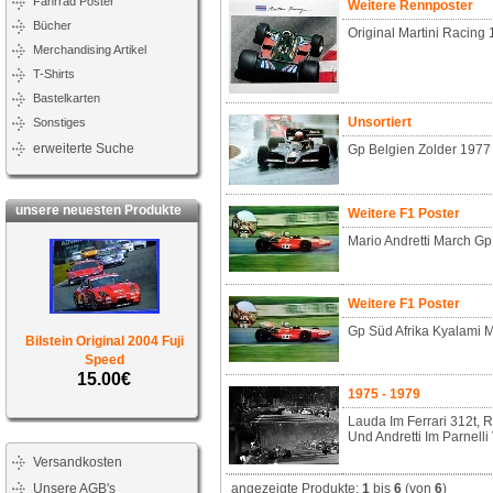
Fahrrad Poster
Weitere Rennposter
Bücher
Original Martini Racing
Merchandising Artikel
T-Shirts
Bastelkarten
Unsortiert
Sonstiges
erweiterte Suche
Gp Belgien Zolder 1977
unsere neuesten Produkte
Weitere F1 Poster
Mario Andretti March Gp
Weitere F1 Poster
Gp Süd Afrika Kyalami 
Bilstein Original 2004 Fuji
Speed
15.00€
1975 - 1979
Lauda Im Ferrari 312t, R
Und Andretti Im Parnelli
Versandkosten
Unsere AGB's
angezeigte Produkte:
1
bis
6
(von
6
)