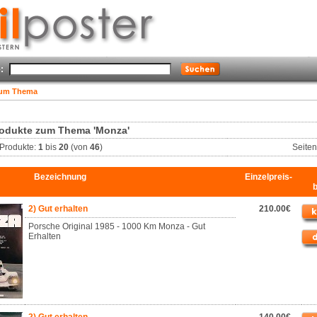
:
zum Thema
odukte zum Thema 'Monza'
Produkte:
1
bis
20
(von
46
)
Seite
Bezeichnung
Einzelpreis-
2) Gut erhalten
210.00€
Porsche Original 1985 - 1000 Km Monza - Gut
Erhalten