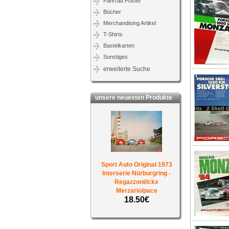
Fahrrad Poster
Bücher
Merchandising Artikel
T-Shirts
Bastelkarten
Sonstiges
erweiterte Suche
unsere neuesten Produkte
Sport Auto Original 1973
Interserie Nürburgring -
Regazzoni/ickx
Merzario/pace
18.50€