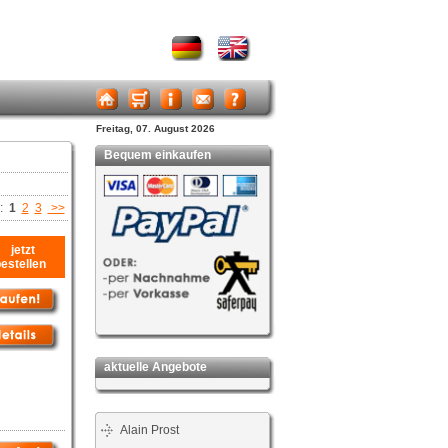
Freitag, 07. August 2026
Bequem einkaufen
n:
1
2
3
>>
jetzt
bestellen
aktuelle Angebote
Alain Prost