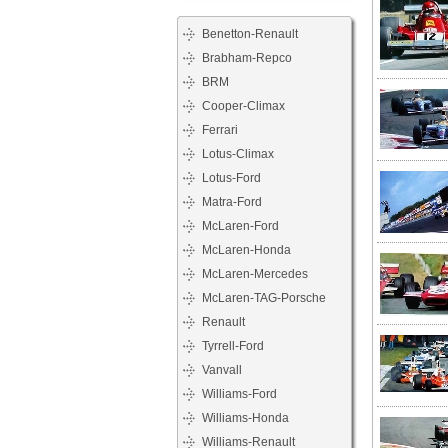
Benetton-Renault
Brabham-Repco
BRM
Cooper-Climax
Ferrari
Lotus-Climax
Lotus-Ford
Matra-Ford
McLaren-Ford
McLaren-Honda
McLaren-Mercedes
McLaren-TAG-Porsche
Renault
Tyrrell-Ford
Vanvall
Williams-Ford
Williams-Honda
Williams-Renault