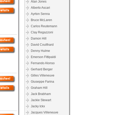
Alan Jones
Alberto Ascari
Ayrton Senna
Bruce McLaren
Carlos Reutemann
Clay Regazzoni
Damon Hill
David Coulthard
Denny Hulme
Emerson Fittipaldi
Fernando Alonso
Gerhard Berger
Gilles Villeneuve
Giuseppe Farina
Graham Hill
Jack Brabham
Jackie Stewart
Jacky Ickx
Jacques Villeneuve