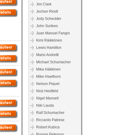
Jim Clark
Jochen Rindt
Jody Scheckter
John Surtees
Juan Manuel Fangio
Kimi Räikkönen
Lewis Hamilton
Mario Andretti
Michael Schumacher
Mika Häkkinen
Mike Hawthorn
Nelson Piquet
Nick Heidfeld
Nigel Mansell
Niki Lauda
Ralf Schumacher
Riccardo Patrese
Robert Kubica
Ronnie Peterson