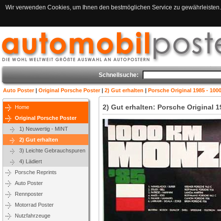
Wir verwenden Cookies, um Ihnen den bestmöglichen Service zu gewährleisten. 
Schnellsuche:
Auto Poster
|
Original Porsche Poster
|
2) Gut erhalten
|
Porsche Original 1985 - 100
2) Gut erhalten: Porsche Original 
Home
Original Porsche Poster
1) Neuwertig - MINT
2) Gut erhalten
3) Leichte Gebrauchspuren
4) Lädiert
Porsche Reprints
Auto Poster
Rennposter
Motorrad Poster
Nutzfahrzeuge