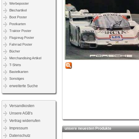
Werbeposter
Blechartikel
Boot Poster
Postkarten
Traktor Poster
Flugzeug Poster
Fahrrad Poster
Bücher
Merchandising Artikel
T-Shirts
Bastelkarten
Sonstiges
erweiterte Suche
Versandkosten
Unsere AGB's
Vertrag widerrufen
Impressum
unsere neuesten Produkte
Datenschutz