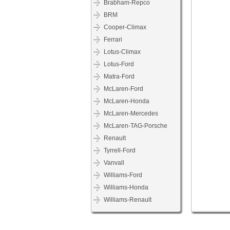
Brabham-Repco
BRM
Cooper-Climax
Ferrari
Lotus-Climax
Lotus-Ford
Matra-Ford
McLaren-Ford
McLaren-Honda
McLaren-Mercedes
McLaren-TAG-Porsche
Renault
Tyrrell-Ford
Vanvall
Williams-Ford
Williams-Honda
Williams-Renault