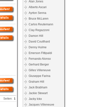
Alan Jones
Alberto Ascari
Ayrton Senna
Bruce McLaren
Carlos Reutemann
Clay Regazzoni
Damon Hill
David Coulthard
Denny Hulme
Emerson Fittipaldi
Fernando Alonso
Gerhard Berger
Gilles Villeneuve
Giuseppe Farina
Graham Hill
Jack Brabham
Jackie Stewart
Seiten:
1
Jacky Ickx
Jacques Villeneuve