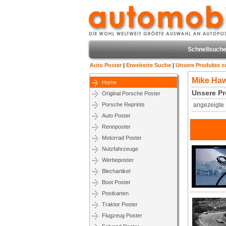
Schnellsuche
Auto Poster
|
Erweiterte Suche
|
Unsere Produkte 
Mike Ha
Home
Unsere Pr
Original Porsche Poster
Porsche Reprints
angezeigte 
Auto Poster
Rennposter
Motorrad Poster
Nutzfahrzeuge
Werbeposter
Blechartikel
Boot Poster
Postkarten
Traktor Poster
Flugzeug Poster