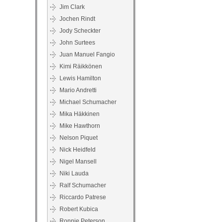
Jim Clark
Jochen Rindt
Jody Scheckter
John Surtees
Juan Manuel Fangio
Kimi Räikkönen
Lewis Hamilton
Mario Andretti
Michael Schumacher
Mika Häkkinen
Mike Hawthorn
Nelson Piquet
Nick Heidfeld
Nigel Mansell
Niki Lauda
Ralf Schumacher
Riccardo Patrese
Robert Kubica
Ronnie Peterson