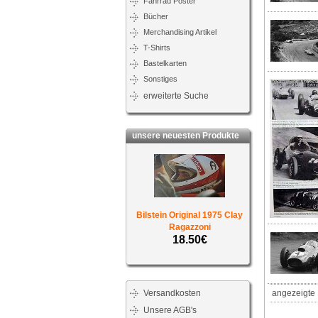
Fahrrad Poster
Bücher
Merchandising Artikel
T-Shirts
Bastelkarten
Sonstiges
erweiterte Suche
unsere neuesten Produkte
Bilstein Original 1975 Clay
Ragazzoni
18.50€
Versandkosten
angezeigte 
Unsere AGB's