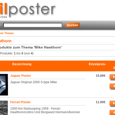
:
zum Thema
wthorn
odukte zum Thema 'Mike Hawthorn'
Produkte:
1
bis
4
(von
4
)
Bezeichnung
Einzelpreis-
Jaguar Poster
15.00€
Jaguar Original 2000 S-type Mike
Ferrari Poster
11.00€
1000 Km Nürburgring 1958 - Ferrari
Hawthorn/collins Und Borgward Hermann/bonnier