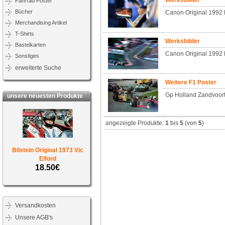
Werksbilder
Fahrrad Poster
Bücher
Canon Original 1992 
Merchandising Artikel
T-Shirts
Werksbilder
Bastelkarten
Canon Original 1992 
Sonstiges
erweiterte Suche
Weitere F1 Poster
Gp Holland Zandvoort
unsere neuesten Produkte
angezeigte Produkte:
1
bis
5
(von
5
)
Bilstein Original 1973 Vic
Elford
18.50€
Versandkosten
Unsere AGB's