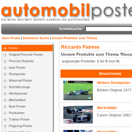
Schnellsuche:
Auto Poster
|
Erweiterte Suche
|
Unsere Produkte zum Thema
Riccardo Patrese
Home
Unsere Produkte zum Thema 'Ricca
Original Porsche Poster
Porsche Reprints
angezeigte Produkte:
1
bis
5
(von
5
)
Auto Poster
Bezeichnung
Rennposter
Motorrad Poster
Weitere Rennposter
Nutzfahrzeuge
Bilstein Original 197
Werbeposter
Blechartikel
Boot Poster
Werksbilder
Postkarten
Canon Original 1992 
Traktor Poster
Flugzeug Poster