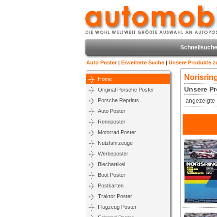
Schnellsuche
Auto Poster
|
Erweiterte Suche
|
Unsere Produkte 
Norisrin
Home
Unsere Pr
Original Porsche Poster
Porsche Reprints
angezeigte 
Auto Poster
Rennposter
Motorrad Poster
Nutzfahrzeuge
Werbeposter
Blechartikel
Boot Poster
Postkarten
Traktor Poster
Flugzeug Poster