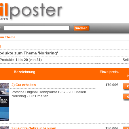
:
zum Thema
g
odukte zum Thema 'Norisring'
Produkte:
1
bis
20
(von
31
)
Sei
Bezeichnung
Einzelpreis-
2) Gut erhalten
170.00€
Porsche Original Rennplakat 1987 - 200 Meilen
Norisring - Gut Erhalten
3) Leichte Gebrauchspuren
150.00€