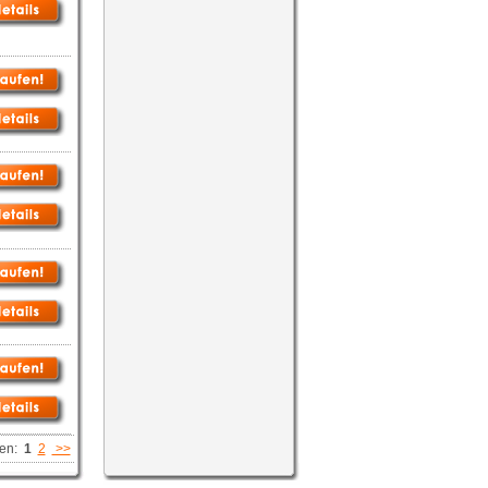
ten:
1
2
>>