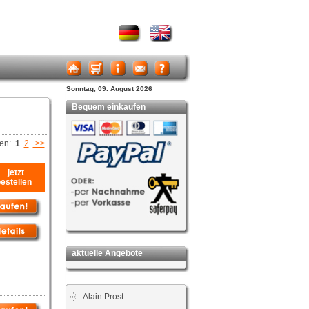
Sonntag, 09. August 2026
Bequem einkaufen
ten:
1
2
>>
jetzt
bestellen
aktuelle Angebote
Alain Prost