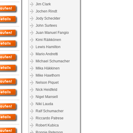
Jim Clark
Jochen Rindt
Jody Scheckter
John Surtees
Juan Manuel Fangio
Kimi Räikkönen
Lewis Hamilton
Mario Andretti
Michael Schumacher
Mika Häkkinen
Mike Hawthorn
Nelson Piquet
Nick Heidfeld
Nigel Mansell
Niki Lauda
Ralf Schumacher
Riccardo Patrese
Robert Kubica
Ronnie Peterson