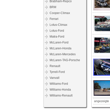
Brabham-Repco
BRM
Cooper-Climax
Ferrari
Lotus-Climax
Lotus-Ford
Matra-Ford
McLaren-Ford
McLaren-Honda
McLaren-Mercedes
McLaren-TAG-Porsche
Renault
Tyrrell-Ford
Vanvall
Williams-Ford
Williams-Honda
Williams-Renault
angezeigte 