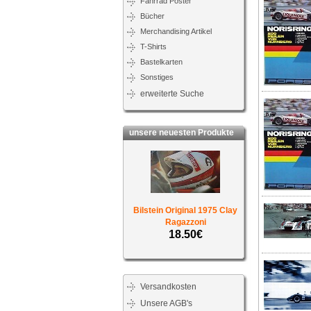
Fahrrad Poster
Bücher
Merchandising Artikel
T-Shirts
Bastelkarten
Sonstiges
erweiterte Suche
unsere neuesten Produkte
Bilstein Original 1975 Clay
Ragazzoni
18.50€
Versandkosten
Unsere AGB's