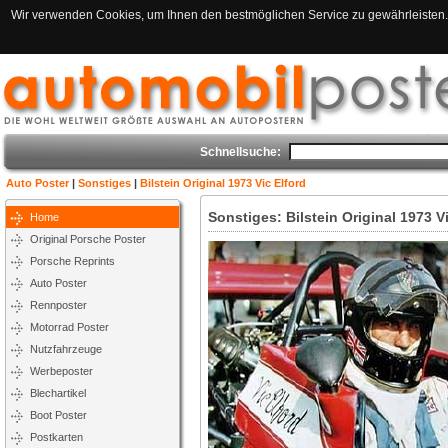
Wir verwenden Cookies, um Ihnen den bestmöglichen Service zu gewährleisten. 
Schnellsuche:
Auto Poster
|
Sonstiges
|
Bilstein Original 1973 Vic Elford
Sonstiges: Bilstein Original 1973 V
Home
Original Porsche Poster
Porsche Reprints
Auto Poster
Rennposter
Motorrad Poster
Nutzfahrzeuge
Werbeposter
Blechartikel
Boot Poster
Postkarten