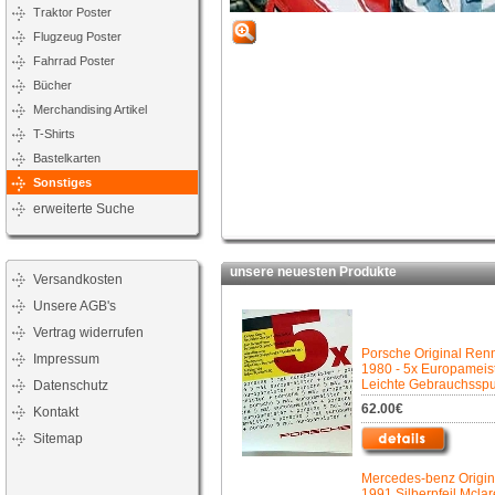
Traktor Poster
Flugzeug Poster
Fahrrad Poster
Bücher
Merchandising Artikel
T-Shirts
Bastelkarten
Sonstiges
erweiterte Suche
unsere neuesten Produkte
Versandkosten
Unsere AGB's
Vertrag widerrufen
Porsche Original Ren
Impressum
1980 - 5x Europameist
Leichte Gebrauchssp
Datenschutz
62.00€
Kontakt
Sitemap
Mercedes-benz Origin
1991 Silberpfeil Mcla