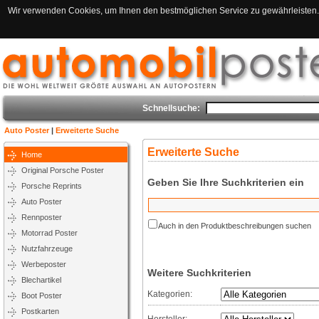
Wir verwenden Cookies, um Ihnen den bestmöglichen Service zu gewährleisten. 
Schnellsuche:
Auto Poster
|
Erweiterte Suche
Erweiterte Suche
Home
Original Porsche Poster
Geben Sie Ihre Suchkriterien ein
Porsche Reprints
Auto Poster
Rennposter
Auch in den Produktbeschreibungen suchen
Motorrad Poster
Nutzfahrzeuge
Werbeposter
Weitere Suchkriterien
Blechartikel
Kategorien:
Boot Poster
Postkarten