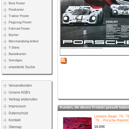
Boot Poster
Postkarten
Traktor Poster
Flugzeug Poster
Fahrrad Poster
Bücher
Merchandising Artikel
T-Shirts
Bastelkarten
Sonstiges
erweiterte Suche
Versandkosten
Unsere AGB's
Vertrag widerrufen
Impressum
Kunden, die dieses Produkt gekauft haben,
Datenschutz
Lemans Siege ´74, ´76
Kontakt
´79. - Porsche Reprint
10.00€
Sitemap