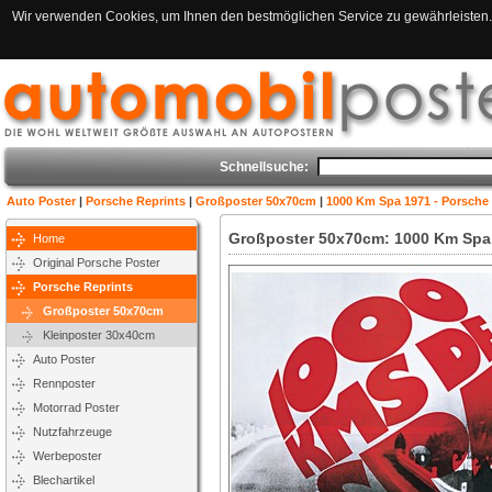
Wir verwenden Cookies, um Ihnen den bestmöglichen Service zu gewährleisten. 
Schnellsuche:
Auto Poster
|
Porsche Reprints
|
Großposter 50x70cm
|
1000 Km Spa 1971 - Porsche 
Großposter 50x70cm: 1000 Km Spa 
Home
Original Porsche Poster
Porsche Reprints
Großposter 50x70cm
Kleinposter 30x40cm
Auto Poster
Rennposter
Motorrad Poster
Nutzfahrzeuge
Werbeposter
Blechartikel