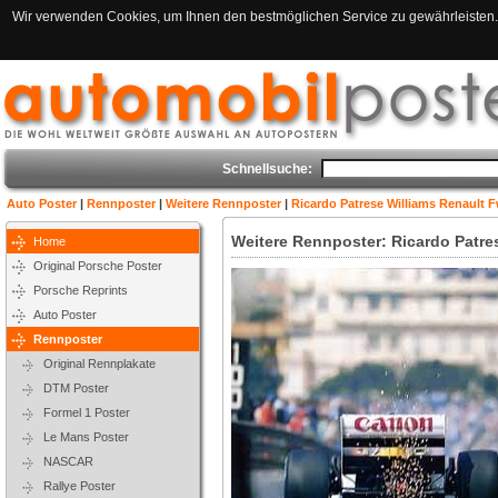
Wir verwenden Cookies, um Ihnen den bestmöglichen Service zu gewährleisten. 
Schnellsuche:
Auto Poster
|
Rennposter
|
Weitere Rennposter
|
Ricardo Patrese Williams Renault 
Weitere Rennposter: Ricardo Patre
Home
Original Porsche Poster
Porsche Reprints
Auto Poster
Rennposter
Original Rennplakate
DTM Poster
Formel 1 Poster
Le Mans Poster
NASCAR
Rallye Poster