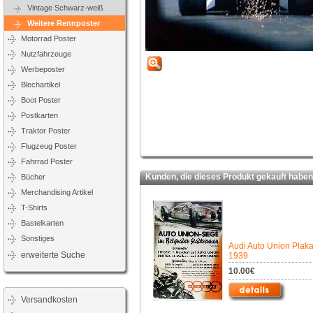
Vintage Schwarz-weiß
Weitere Rennposter
Motorrad Poster
Nutzfahrzeuge
Werbeposter
Blechartikel
Boot Poster
Postkarten
Traktor Poster
Flugzeug Poster
Fahrrad Poster
Kunden, die dieses Produkt gekauft haben,
Bücher
Merchandising Artikel
T-Shirts
Bastelkarten
Sonstiges
Audi Auto Union Plaka
erweiterte Suche
1939
10.00€
Versandkosten