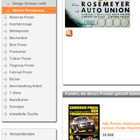
Vintage Schwarz-weiß
Weitere Rennposter
Motorrad Poster
Nutzfahrzeuge
Werbeposter
Blechartikel
Boot Poster
Postkarten
Traktor Poster
Flugzeug Poster
Fahrrad Poster
Bücher
Merchandising Artikel
T-Shirts
Kunden, die dieses Produkt gekauft haben,
Bastelkarten
Sonstiges
erweiterte Suche
Alfa Romeo Nürburgri
rennen Poster Reprint
Versandkosten
10.00€