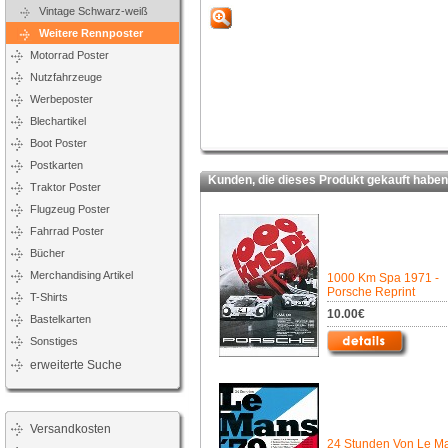
Vintage Schwarz-weiß
Weitere Rennposter
Motorrad Poster
Nutzfahrzeuge
Werbeposter
Blechartikel
Boot Poster
Postkarten
Kunden, die dieses Produkt gekauft haben,
Traktor Poster
Flugzeug Poster
Fahrrad Poster
Bücher
Merchandising Artikel
1000 Km Spa 1971 -
Porsche Reprint
T-Shirts
10.00€
Bastelkarten
Sonstiges
erweiterte Suche
Versandkosten
24 Stunden Von Le M