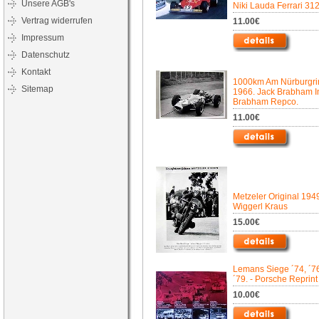
Unsere AGB's
Niki Lauda Ferrari 312
Vertrag widerrufen
11.00€
Impressum
Datenschutz
Kontakt
1000km Am Nürburgri
Sitemap
1966. Jack Brabham 
Brabham Repco.
11.00€
Metzeler Original 194
Wiggerl Kraus
15.00€
Lemans Siege ´74, ´76
´79. - Porsche Reprint
10.00€