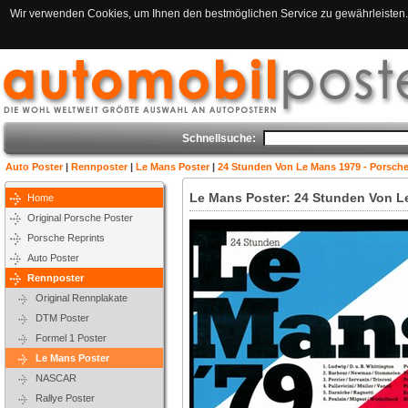
Wir verwenden Cookies, um Ihnen den bestmöglichen Service zu gewährleisten. 
Schnellsuche:
Auto Poster
|
Rennposter
|
Le Mans Poster
|
24 Stunden Von Le Mans 1979 - Porsche
Le Mans Poster: 24 Stunden Von L
Home
Original Porsche Poster
Porsche Reprints
Auto Poster
Rennposter
Original Rennplakate
DTM Poster
Formel 1 Poster
Le Mans Poster
NASCAR
Rallye Poster