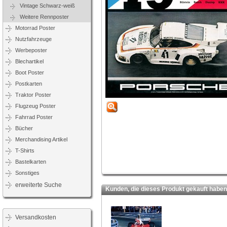
Vintage Schwarz-weiß
Weitere Rennposter
Motorrad Poster
Nutzfahrzeuge
Werbeposter
Blechartikel
Boot Poster
Postkarten
Traktor Poster
Flugzeug Poster
Fahrrad Poster
Bücher
Merchandising Artikel
T-Shirts
Bastelkarten
Sonstiges
erweiterte Suche
Kunden, die dieses Produkt gekauft haben,
Versandkosten