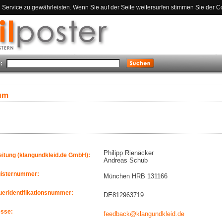
ervice zu gewährleisten. Wenn Sie auf der Seite weitersurfen stimmen Sie der C
:
um
Philipp Rienäcker
eitung (klangundkleid.de GmbH):
Andreas Schub
gisternummer:
München HRB 131166
eridentifikationsnummer:
DE812963719
esse:
feedback@klangundkleid.de