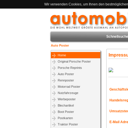
Wir verwenden Cookies, um Ihnen den bestmöglichen S
Schnellsuche
Auto Poster
Impress
Home
Original Porsche Poster
Porsche Reprints
Auto Poster
Rennposter
Motorrad Poster
Geschäftsl
Nutzfahrzeuge
Werbeposter
Handelsre
Blechartikel
Umsatzsteu
Boot Poster
Postkarten
E-Mail Adr
Traktor Poster