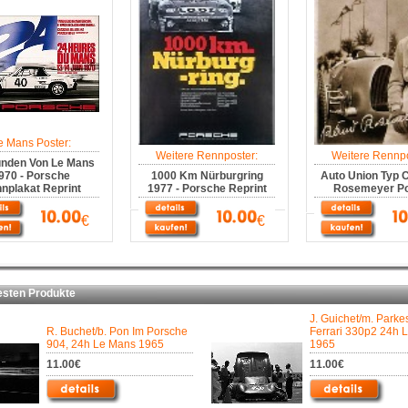
e Mans Poster:
Weitere Rennposter:
Weitere Rennpo
unden Von Le Mans
970 - Porsche
1000 Km Nürburgring
Auto Union Typ 
nplakat Reprint
1977 - Porsche Reprint
Rosemeyer Po
€
€
ten Produkte
J. Guichet/m. Parke
R. Buchet/b. Pon Im Porsche
Ferrari 330p2 24h 
904, 24h Le Mans 1965
1965
11.00€
11.00€