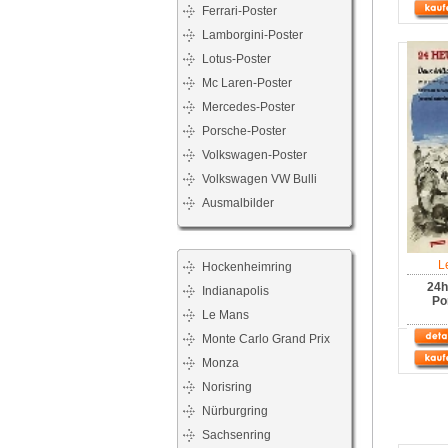
Ferrari-Poster
Lamborgini-Poster
Lotus-Poster
Mc Laren-Poster
Mercedes-Poster
Porsche-Poster
Volkswagen-Poster
Volkswagen VW Bulli
Ausmalbilder
L
Hockenheimring
24h
Indianapolis
Po
Le Mans
Monte Carlo Grand Prix
Monza
Norisring
Nürburgring
Sachsenring