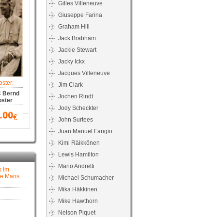
Gilles Villeneuve
Giuseppe Farina
Graham Hill
Jack Brabham
Jackie Stewart
Jacky Ickx
Jacques Villeneuve
ster:
Jim Clark
C Bernd
Jochen Rindt
ster
Jody Scheckter
€
John Surtees
Juan Manuel Fangio
Kimi Räikkönen
Lewis Hamilton
Mario Andretti
s Im
Le Mans
Michael Schumacher
Mika Häkkinen
Mike Hawthorn
Nelson Piquet