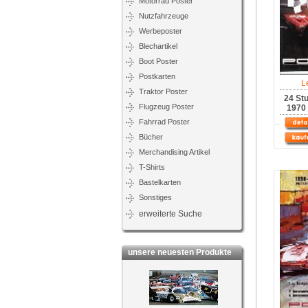
Motorrad Poster
Nutzfahrzeuge
Werbeposter
Blechartikel
Boot Poster
Postkarten
L
Traktor Poster
24 St
Flugzeug Poster
1970 
Fahrrad Poster
Bücher
Merchandising Artikel
T-Shirts
Bastelkarten
Sonstiges
erweiterte Suche
unsere neuesten Produkte