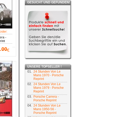
GESUCHT UND GEFUNDEN!
ster:
ra -
int
€
UNSERE TOPSELLER !
01.
24 Stunden Von Le
Mans 1970 - Porsche
Reprint
02.
24 Stunden Von Le
Mans 1979 - Porsche
Reprint
03.
Porsche Carrera -
Porsche Reprint
04.
24 Stunden Von Le
Mans 1950-56 -
Porsche Reprint