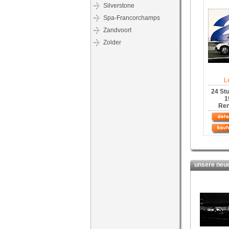
Silverstone
Spa-Francorchamps
Zandvoort
Zolder
L
24 St
1
Ren
unsere neues