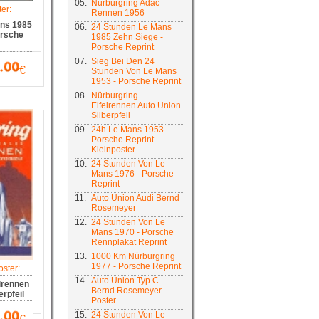
05.
Nürburgring Adac
er:
Rennen 1956
ans 1985
06.
24 Stunden Le Mans
orsche
1985 Zehn Siege -
Porsche Reprint
07.
Sieg Bei Den 24
€
Stunden Von Le Mans
1953 - Porsche Reprint
08.
Nürburgring
Eifelrennen Auto Union
Silberpfeil
09.
24h Le Mans 1953 -
Porsche Reprint -
Kleinposter
10.
24 Stunden Von Le
Mans 1976 - Porsche
Reprint
11.
Auto Union Audi Bernd
Rosemeyer
12.
24 Stunden Von Le
Mans 1970 - Porsche
Rennplakat Reprint
13.
1000 Km Nürburgring
1977 - Porsche Reprint
ster:
14.
Auto Union Typ C
lrennen
Bernd Rosemeyer
rpfeil
Poster
15.
24 Stunden Von Le