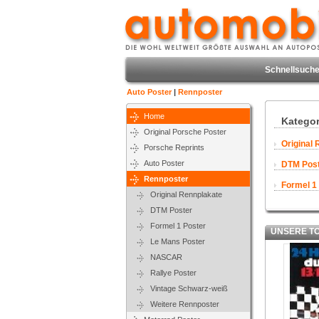
Schnellsuche
Auto Poster
|
Rennposter
Home
Kategor
Original Porsche Poster
Original
Porsche Reprints
Auto Poster
DTM Pos
Rennposter
Formel 1
Original Rennplakate
DTM Poster
Formel 1 Poster
UNSERE TOP
Le Mans Poster
NASCAR
Rallye Poster
Vintage Schwarz-weiß
Weitere Rennposter