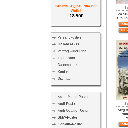
Bilstein Original 1984 Bob
L
Wollek
24 St
18.50€
1950-5
Versandkosten
Unsere AGB's
Vertrag widerrufen
Impressum
Datenschutz
Kontakt
Sitemap
Aston-Martin-Poster
Audi-Poster
L
Sieg 
Audi-Quattro-Poster
Von
BMW-Poster
Po
Corvette-Poster