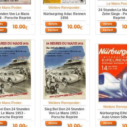
Le Mans Post
e Mans Poster:
Weitere Rennposter:
24 Stunden Le M
unden Von Le Mans
Nürburgring Adac Rennen
Zehn Siege - P
6 - Porsche Reprint
1956
Reprint
€
€
e Mans Poster:
Weitere Rennposter:
Weitere Rennpo
Bei Den 24 Stunden
Sieg Bei Den 24 Stunden
 Le Mans 1953 -
Von Le Mans 1953 -
Nürburgring Eife
rsche Reprint
Porsche Reprint
Auto Union Silbe