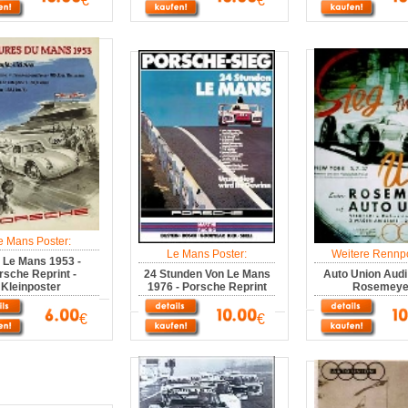
€
€
e Mans Poster:
Le Mans Poster:
Weitere Rennpo
 Le Mans 1953 -
rsche Reprint -
24 Stunden Von Le Mans
Auto Union Audi
Kleinposter
1976 - Porsche Reprint
Rosemeye
€
€