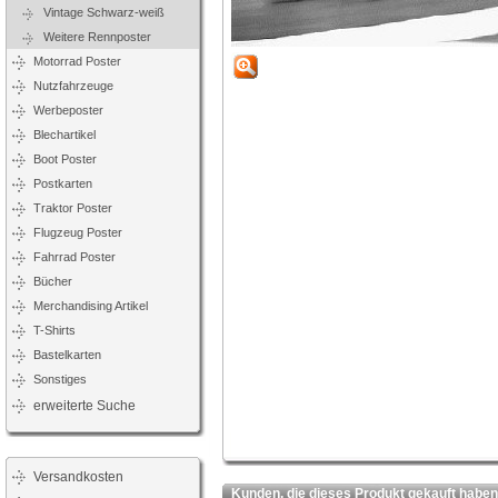
Vintage Schwarz-weiß
Weitere Rennposter
Motorrad Poster
Nutzfahrzeuge
Werbeposter
Blechartikel
Boot Poster
Postkarten
Traktor Poster
Flugzeug Poster
Fahrrad Poster
Bücher
Merchandising Artikel
T-Shirts
Bastelkarten
Sonstiges
erweiterte Suche
Versandkosten
Kunden, die dieses Produkt gekauft haben,