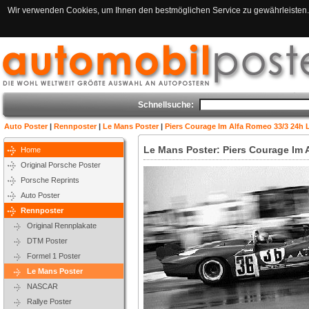
Wir verwenden Cookies, um Ihnen den bestmöglichen Service zu gewährleisten. 
Schnellsuche:
Auto Poster
|
Rennposter
|
Le Mans Poster
|
Piers Courage Im Alfa Romeo 33/3 24h 
Le Mans Poster: Piers Courage Im 
Home
Original Porsche Poster
Porsche Reprints
Auto Poster
Rennposter
Original Rennplakate
DTM Poster
Formel 1 Poster
Le Mans Poster
NASCAR
Rallye Poster