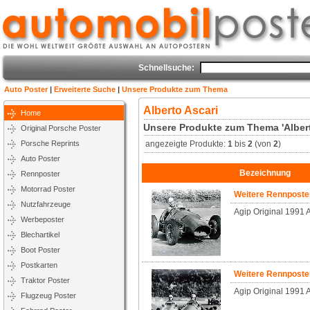
Schnellsuche:
Auto Poster
|
Erweiterte Suche
|
Unsere Produkte zum Thema
Alberto Ascari
Home
Unsere Produkte zum Thema 'Albert
Original Porsche Poster
Porsche Reprints
angezeigte Produkte:
1
bis
2
(von
2
)
Auto Poster
Bezeichnung
Rennposter
Motorrad Poster
Weitere Rennpost
Nutzfahrzeuge
Agip Original 1991 A
Werbeposter
Blechartikel
Boot Poster
Postkarten
Weitere Rennpost
Traktor Poster
Agip Original 1991 A
Flugzeug Poster