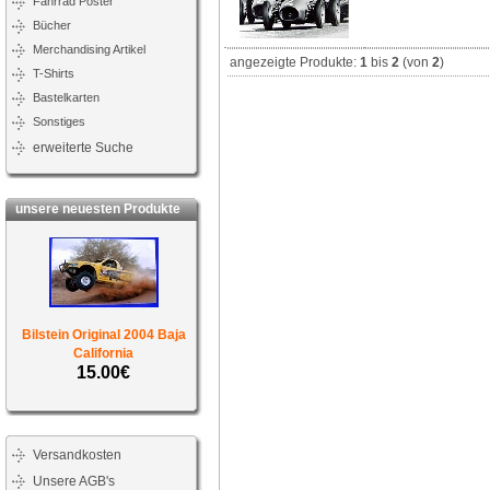
Fahrrad Poster
Bücher
Merchandising Artikel
angezeigte Produkte:
1
bis
2
(von
2
)
T-Shirts
Bastelkarten
Sonstiges
erweiterte Suche
unsere neuesten Produkte
Bilstein Original 2004 Baja
California
15.00€
Versandkosten
Unsere AGB's