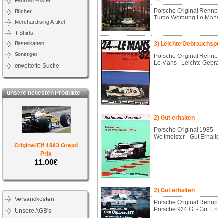
Fahrrad Poster
Porsche Original Rennp
Bücher
Turbo Werbung Le Mans 
Merchandising Artikel
T-Shirts
Bastelkarten
3) Leichte Gebrauchs
Sonstiges
Porsche Original Rennp
Le Mans - Leichte Gebr
erweiterte Suche
unsere neuesten Produkte
2) Gut erhalten
Porsche Original 1985
Weltmeister - Gut Erhalt
Original Elf 1983 Grand
Prix
11.00€
2) Gut erhalten
Versandkosten
Porsche Original Rennpl
Porsche 924 Gt - Gut Er
Unsere AGB's