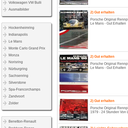
Volkswagen VW Bulli
Ausmalbilder
2) Gut erhalten
Porsche Original Rennp
Le Mans - Gut Erhalten
Hockenheimring
Indianapolis
Le Mans
Monte Carlo Grand Prix
Monza
2) Gut erhalten
Norisring
Porsche Original Rennp
Le Mans - Gut Erhalten
Nürburgring
Sachsenring
Silverstone
Spa-Francorchamps
Zandvoort
2) Gut erhalten
Zolder
Porsche Original Rennp
1979 - 24 Stunden Von 
Benetton-Renault