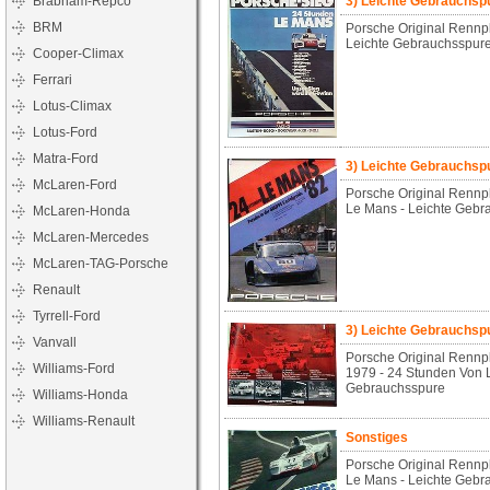
Brabham-Repco
3) Leichte Gebrauchs
BRM
Porsche Original Rennp
Leichte Gebrauchsspur
Cooper-Climax
Ferrari
Lotus-Climax
Lotus-Ford
Matra-Ford
3) Leichte Gebrauchs
McLaren-Ford
Porsche Original Rennp
Le Mans - Leichte Gebr
McLaren-Honda
McLaren-Mercedes
McLaren-TAG-Porsche
Renault
Tyrrell-Ford
3) Leichte Gebrauchs
Vanvall
Porsche Original Rennp
Williams-Ford
1979 - 24 Stunden Von 
Gebrauchsspure
Williams-Honda
Williams-Renault
Sonstiges
Porsche Original Rennp
Le Mans - Leichte Gebr