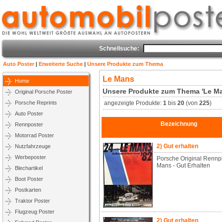
Schnellsuche:
Auto Poster
|
Erweiterte Suche
|
Unsere Produkte zum Thema
Le Mans
Home
Unsere Produkte zum Thema 'Le M
Original Porsche Poster
Porsche Reprints
angezeigte Produkte:
1
bis
20
(von
225
)
Auto Poster
Bezeichnung
Rennposter
Motorrad Poster
2) Gut erhalten
Nutzfahrzeuge
Werbeposter
Porsche Original Rennp
Mans - Gut Erhalten
Blechartikel
Boot Poster
Postkarten
Traktor Poster
Flugzeug Poster
2) Gut erhalten