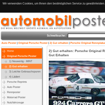
Wir verwenden Cookies, um Ihnen den bestmöglichen Service zu gewährleisten. 
Schnellsuche:
Auto Poster
|
Original Porsche Poster
|
2) Gut erhalten
|
Porsche Original Rennplakat
2) Gut erhalten: Porsche Original R
Home
Gut Erhalten
Original Porsche Poster
1) Neuwertig - MINT
2) Gut erhalten
3) Leichte Gebrauchspuren
4) Lädiert
Porsche Reprints
Auto Poster
Rennposter
Motorrad Poster
Nutzfahrzeuge