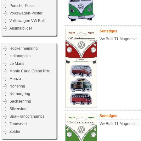
Porsche-Poster
Volkswagen-Poster
Volkswagen VW Bulli
Ausmalbilder
Sonstiges
Vw Bulli T1 Magnetset 
Hockenheimring
Indianapolis
Le Mans
Monte Carlo Grand Prix
Monza
Norisring
Nürburgring
Sachsenring
Silverstone
Sonstiges
Spa-Francorchamps
Vw Bulli T1 Magnetset 
Zandvoort
Zolder