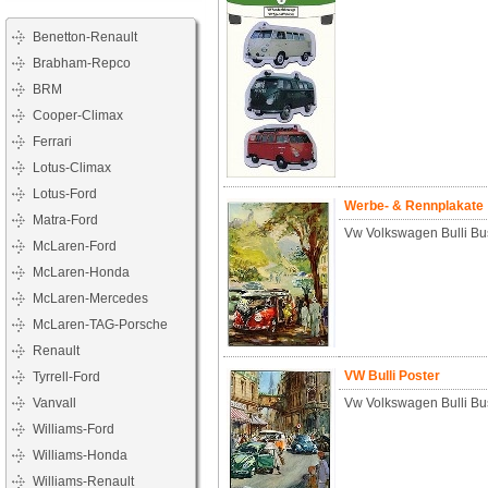
Benetton-Renault
Brabham-Repco
BRM
Cooper-Climax
Ferrari
Lotus-Climax
Lotus-Ford
Werbe- & Rennplakate
Matra-Ford
Vw Volkswagen Bulli Bu
McLaren-Ford
McLaren-Honda
McLaren-Mercedes
McLaren-TAG-Porsche
Renault
VW Bulli Poster
Tyrrell-Ford
Vanvall
Vw Volkswagen Bulli Bu
Williams-Ford
Williams-Honda
Williams-Renault