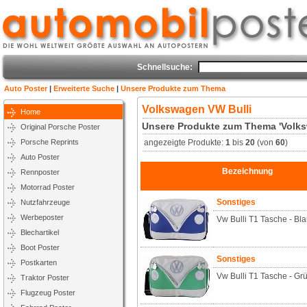
Schnellsuche:
Auto Poster
|
Erweiterte Suche
|
Unsere Produkte zum Thema
Volkswagen VW Bulli
Home
Unsere Produkte zum Thema 'Volks
Original Porsche Poster
Porsche Reprints
angezeigte Produkte:
1
bis
20
(von
60
)
Auto Poster
Bezeichnung
Rennposter
Motorrad Poster
Sonstiges
Nutzfahrzeuge
Werbeposter
Vw Bulli T1 Tasche - Bl
Blechartikel
Boot Poster
Sonstiges
Postkarten
Vw Bulli T1 Tasche - Gr
Traktor Poster
Flugzeug Poster