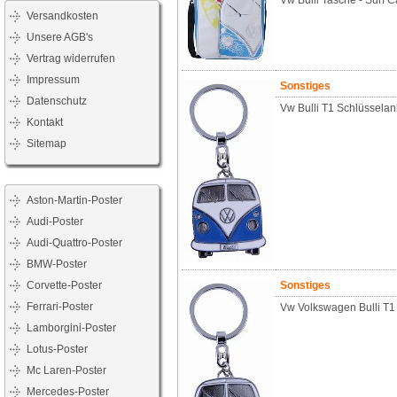
Vw Bulli Tasche - Surf
Versandkosten
Unsere AGB's
Vertrag widerrufen
Impressum
Sonstiges
Datenschutz
Vw Bulli T1 Schlüssela
Kontakt
Sitemap
Aston-Martin-Poster
Audi-Poster
Audi-Quattro-Poster
BMW-Poster
Corvette-Poster
Sonstiges
Ferrari-Poster
Vw Volkswagen Bulli T1
Lamborgini-Poster
Lotus-Poster
Mc Laren-Poster
Mercedes-Poster