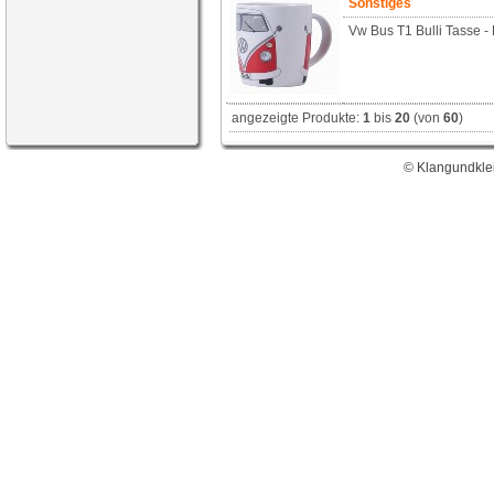
Sonstiges
Vw Bus T1 Bulli Tasse -
angezeigte Produkte:
1
bis
20
(von
60
)
© Klangundklei