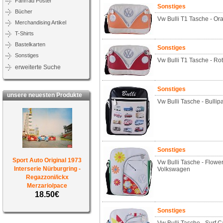
Fahrrad Poster
Sonstiges
Bücher
Vw Bulli T1 Tasche - O
Merchandising Artikel
T-Shirts
Bastelkarten
Sonstiges
Sonstiges
Vw Bulli T1 Tasche - Ro
erweiterte Suche
Sonstiges
unsere neuesten Produkte
Vw Bulli Tasche - Bulli
Sonstiges
Sport Auto Original 1973
Vw Bulli Tasche - Flow
Interserie Nürburgring -
Volkswagen
Regazzoni/ickx
Merzario/pace
18.50€
Sonstiges