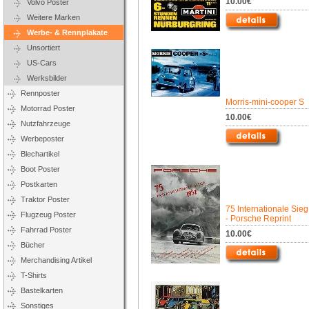
10.00€
Volvo Poster
Weitere Marken
Werbe- & Rennplakate
Unsortiert
US-Cars
Werksbilder
Rennposter
Morris-mini-cooper S
Motorrad Poster
10.00€
Nutzfahrzeuge
Werbeposter
Blechartikel
Boot Poster
Postkarten
Traktor Poster
75 Internationale Sie
Flugzeug Poster
- Porsche Reprint
Fahrrad Poster
10.00€
Bücher
Merchandising Artikel
T-Shirts
Bastelkarten
Sonstiges