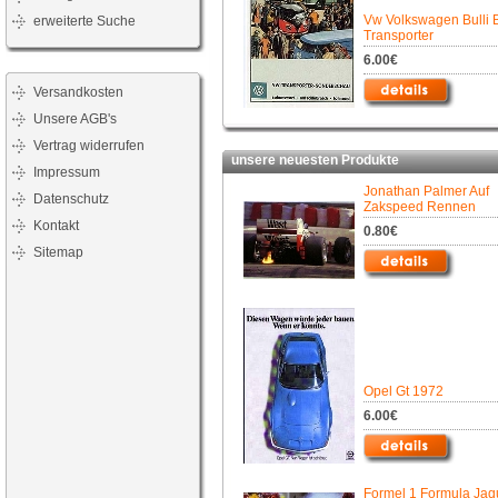
Vw Volkswagen Bulli 
erweiterte Suche
Transporter
6.00€
Versandkosten
Unsere AGB's
Vertrag widerrufen
unsere neuesten Produkte
Impressum
Jonathan Palmer Auf
Datenschutz
Zakspeed Rennen
Kontakt
0.80€
Sitemap
Opel Gt 1972
6.00€
Formel 1 Formula Jaq