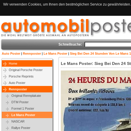
Wir verwenden Cookies, um Ihnen den bestmöglichen Service zu gewährleisten. 
Schnellsuche:
Auto Poster
|
Rennposter
|
Le Mans Poster
|
Sieg Bei Den 24 Stunden Von Le Mans 1
Le Mans Poster: Sieg Bei Den 24 S
Home
Original Porsche Poster
Porsche Reprints
Auto Poster
Rennposter
Original Rennplakate
DTM Poster
Formel 1 Poster
Le Mans Poster
NASCAR
Rallye Poster