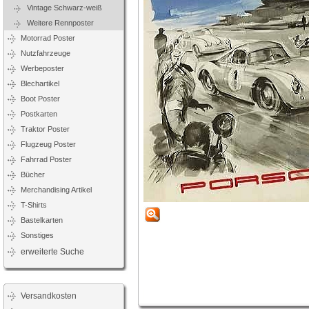
Vintage Schwarz-weiß
Weitere Rennposter
Motorrad Poster
Nutzfahrzeuge
Werbeposter
Blechartikel
Boot Poster
Postkarten
Traktor Poster
Flugzeug Poster
Fahrrad Poster
Bücher
Merchandising Artikel
T-Shirts
Bastelkarten
Sonstiges
erweiterte Suche
Versandkosten