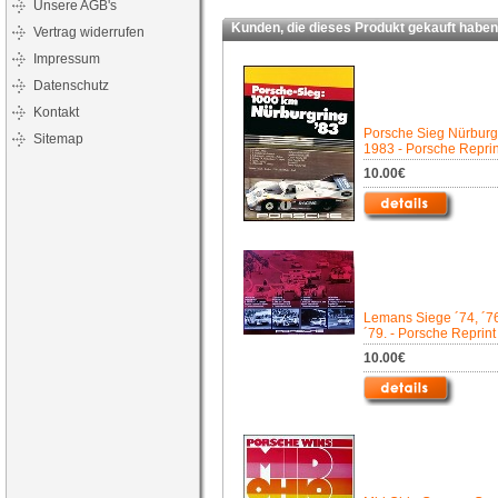
Unsere AGB's
Kunden, die dieses Produkt gekauft haben,
Vertrag widerrufen
Impressum
Datenschutz
Kontakt
Porsche Sieg Nürburg
Sitemap
1983 - Porsche Reprin
10.00€
Lemans Siege ´74, ´76
´79. - Porsche Reprint
10.00€