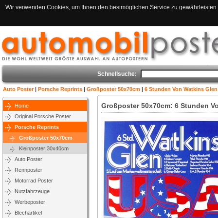
Wir verwenden Cookies, um Ihnen den bestmöglichen Service zu gewährleisten. 
Schnellsuche:
Auto Poster
|
Porsche Reprints
|
Großposter 50x70cm
|
6 Stunden Von Watkins Glen 
Großposter 50x70cm: 6 Stunden Vo
Home
Original Porsche Poster
Porsche Reprints
Großposter 50x70cm
Kleinposter 30x40cm
Auto Poster
Rennposter
Motorrad Poster
Nutzfahrzeuge
Werbeposter
Blechartikel