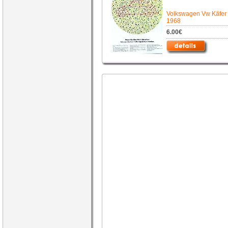
Volkswagen Vw Käfer
1968
6.00€