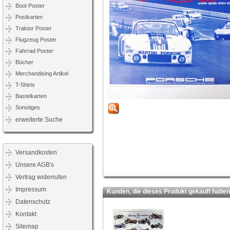
Boot Poster
Postkarten
Traktor Poster
Flugzeug Poster
Fahrrad Poster
Bücher
Merchandising Artikel
T-Shirts
Bastelkarten
Sonstiges
erweiterte Suche
Versandkosten
Unsere AGB's
Vertrag widerrufen
Impressum
Kunden, die dieses Produkt gekauft haben,
Datenschutz
Kontakt
Sitemap