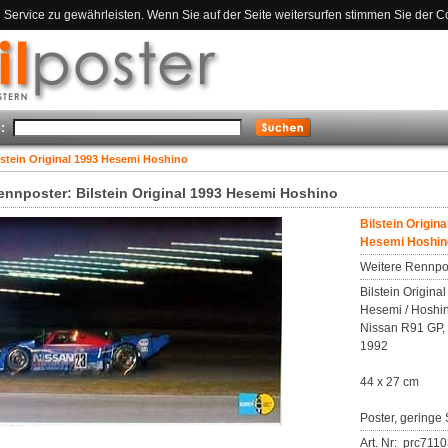
ervice zu gewährleisten. Wenn Sie auf der Seite weitersurfen stimmen Sie der C
:
lstein Original 1993 Hesemi Hoshino
ennposter: Bilstein Original 1993 Hesemi Hoshino
Bilstein Origina
Hesemi Hoshin
Weitere Rennpo
Bilstein Origina
Hesemi / Hoshin
Nissan R91 GP,
1992
44 x 27 cm
Poster, geringe 
Art. Nr: prc711