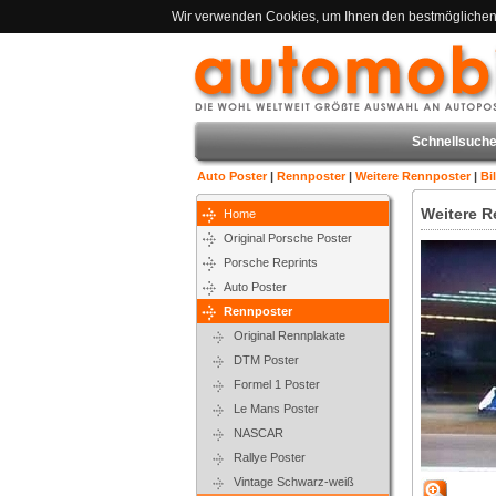
Wir verwenden Cookies, um Ihnen den bestmöglichen S
Schnellsuche
Auto Poster
|
Rennposter
|
Weitere Rennposter
|
Bi
Weitere R
Home
Original Porsche Poster
Porsche Reprints
Auto Poster
Rennposter
Original Rennplakate
DTM Poster
Formel 1 Poster
Le Mans Poster
NASCAR
Rallye Poster
Vintage Schwarz-weiß