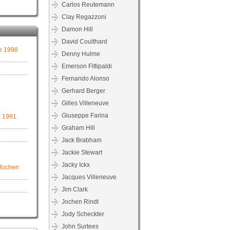
Carlos Reutemann
Clay Regazzoni
Damon Hill
David Coulthard
e 1998
Denny Hulme
Emerson Fittipaldi
Fernando Alonso
Gerhard Berger
Gilles Villeneuve
Giuseppe Farina
r 1991.
Graham Hill
Jack Brabham
Jackie Stewart
Jacky Ickx
 Jochen
Jacques Villeneuve
Jim Clark
Jochen Rindt
Jody Scheckter
John Surtees