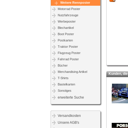
Weitere Rennposter
Motorrad Poster
Nutzfahrzeuge
Werbeposter
Blechartikel
Boot Poster
Postkarten
Traktor Poster
Flugzeug Poster
Fahrrad Poster
Bücher
Merchandising Artikel
Kunden, die d
T-Shirts
Bastelkarten
Sonstiges
erweiterte Suche
Versandkosten
Unsere AGB's