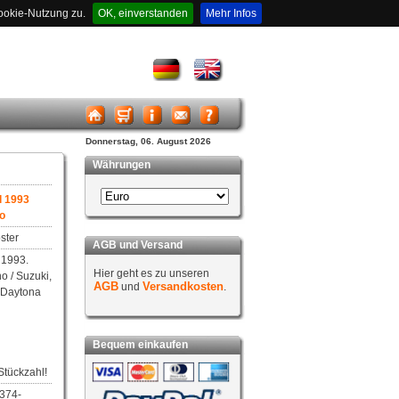
ookie-Nutzung zu.
OK, einverstanden
Mehr Infos
Donnerstag, 06. August 2026
Währungen
l 1993
o
ster
AGB und Versand
l 1993.
Hier geht es zu unseren
o / Suzuki,
AGB
Versandkosten
und
.
 Daytona
Bequem einkaufen
Stückzahl!
0374-