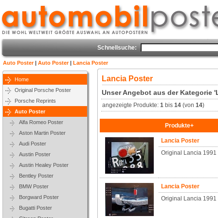
Schnellsuche:
Auto Poster
|
Auto Poster
|
Lancia Poster
Lancia Poster
Home
Original Porsche Poster
Unser Angebot aus der Kategorie '
Porsche Reprints
angezeigte Produkte:
1
bis
14
(von
14
)
Auto Poster
Alfa Romeo Poster
Produkte+
Aston Martin Poster
Lancia Poster
Audi Poster
Original Lancia 1991
Austin Poster
Austin Healey Poster
Bentley Poster
Lancia Poster
BMW Poster
Borgward Poster
Original Lancia 199
Bugatti Poster