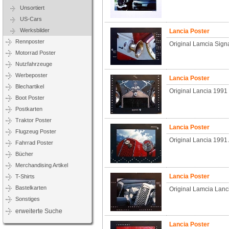
Unsortiert
US-Cars
Werksbilder
Lancia Poster
Rennposter
Original Lamcia Sign
Motorrad Poster
Nutzfahrzeuge
Werbeposter
Lancia Poster
Blechartikel
Original Lancia 199
Boot Poster
Postkarten
Traktor Poster
Lancia Poster
Flugzeug Poster
Original Lancia 1991
Fahrrad Poster
Bücher
Merchandising Artikel
Lancia Poster
T-Shirts
Bastelkarten
Original Lamcia Lanc
Sonstiges
erweiterte Suche
Lancia Poster