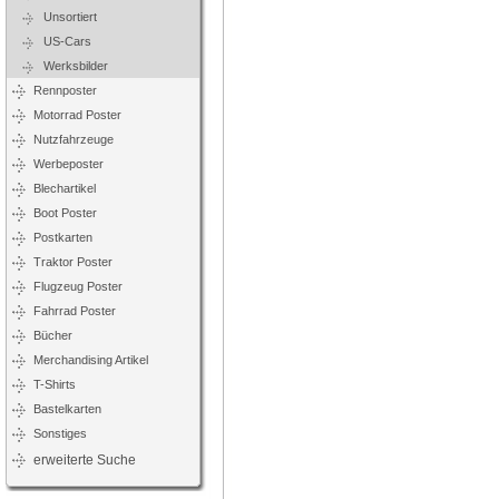
Unsortiert
US-Cars
Werksbilder
Rennposter
Motorrad Poster
Nutzfahrzeuge
Werbeposter
Blechartikel
Boot Poster
Postkarten
Traktor Poster
Flugzeug Poster
Fahrrad Poster
Bücher
Merchandising Artikel
T-Shirts
Bastelkarten
Sonstiges
erweiterte Suche