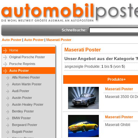
Schnellsuche:
Auto Poster
|
Auto Poster
|
Maserati Poster
Maserati Poster
Home
Original Porsche Poster
Unser Angebot aus der Kategorie 'M
Porsche Reprints
angezeigte Produkte:
1
bis
5
(von
5
)
Auto Poster
Alfa Romeo Poster
Produkte+
Aston Martin Poster
Maserati Poster
Audi Poster
Maserati 3500 Gt 
Austin Poster
Austin Healey Poster
Bentley Poster
Maserati Poster
BMW Poster
Maserati Ghibli
Borgward Poster
Bugatti Poster