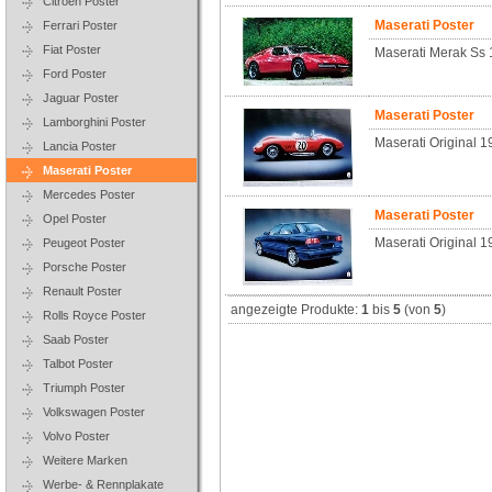
Citroen Poster
Maserati Poster
Ferrari Poster
Fiat Poster
Maserati Merak Ss
Ford Poster
Jaguar Poster
Maserati Poster
Lamborghini Poster
Maserati Original 
Lancia Poster
Maserati Poster
Mercedes Poster
Maserati Poster
Opel Poster
Maserati Original 1
Peugeot Poster
Porsche Poster
Renault Poster
angezeigte Produkte:
1
bis
5
(von
5
)
Rolls Royce Poster
Saab Poster
Talbot Poster
Triumph Poster
Volkswagen Poster
Volvo Poster
Weitere Marken
Werbe- & Rennplakate