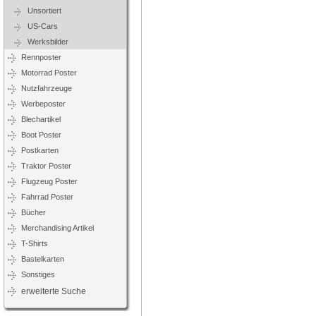
Unsortiert
US-Cars
Werksbilder
Rennposter
Motorrad Poster
Nutzfahrzeuge
Werbeposter
Blechartikel
Boot Poster
Postkarten
Traktor Poster
Flugzeug Poster
Fahrrad Poster
Bücher
Merchandising Artikel
T-Shirts
Bastelkarten
Sonstiges
erweiterte Suche