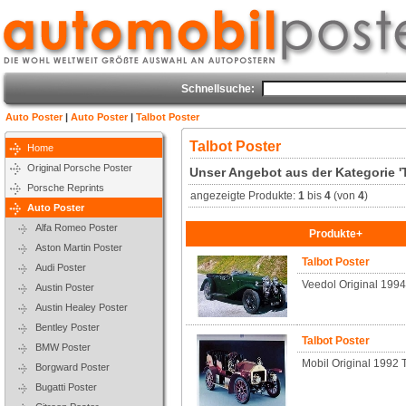
Schnellsuche:
Auto Poster
|
Auto Poster
|
Talbot Poster
Talbot Poster
Home
Original Porsche Poster
Unser Angebot aus der Kategorie 'T
Porsche Reprints
angezeigte Produkte:
1
bis
4
(von
4
)
Auto Poster
Alfa Romeo Poster
Produkte+
Aston Martin Poster
Talbot Poster
Audi Poster
Veedol Original 1994
Austin Poster
Austin Healey Poster
Bentley Poster
Talbot Poster
BMW Poster
Mobil Original 1992 
Borgward Poster
Bugatti Poster