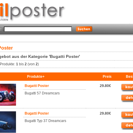
:
Poster
ebot aus der Kategorie 'Bugatti Poster'
Produkte:
1
bis
2
(von
2
)
Produkte+
Preis
Best
Bugatti Poster
29.80€
Bugatti 57 Dreamcars
Bugatti Poster
29.80€
Bugatti Typ 37 Dreamcars