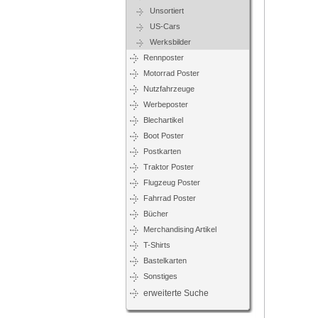
Unsortiert
US-Cars
Werksbilder
Rennposter
Motorrad Poster
Nutzfahrzeuge
Werbeposter
Blechartikel
Boot Poster
Postkarten
Traktor Poster
Flugzeug Poster
Fahrrad Poster
Bücher
Merchandising Artikel
T-Shirts
Bastelkarten
Sonstiges
erweiterte Suche