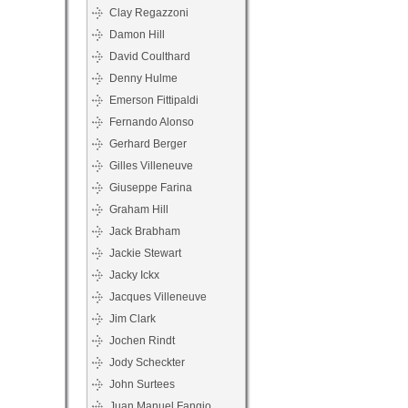
Clay Regazzoni
Damon Hill
David Coulthard
Denny Hulme
Emerson Fittipaldi
Fernando Alonso
Gerhard Berger
Gilles Villeneuve
Giuseppe Farina
Graham Hill
Jack Brabham
Jackie Stewart
Jacky Ickx
Jacques Villeneuve
Jim Clark
Jochen Rindt
Jody Scheckter
John Surtees
Juan Manuel Fangio