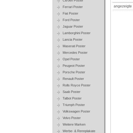
Citroen Poster
angezeigte 
Ferrari Poster
Fiat Poster
Ford Poster
Jaguar Poster
Lamborghini Poster
Lancia Poster
Maserati Poster
Mercedes Poster
Opel Poster
Peugeot Poster
Porsche Poster
Renault Poster
Rolls Royce Poster
Saab Poster
Talbot Poster
Triumph Poster
Volkswagen Poster
Volvo Poster
Weitere Marken
Werbe- & Rennplakate