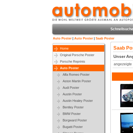
Schnellsuche
Auto Poster
|
Auto Poster
|
Saab Poster
Saab Po
Home
Original Porsche Poster
Unser Ang
Porsche Reprints
angezeigte 
Auto Poster
Alfa Romeo Poster
Aston Martin Poster
Audi Poster
Austin Poster
Austin Healey Poster
Bentley Poster
BMW Poster
Borgward Poster
Bugatti Poster