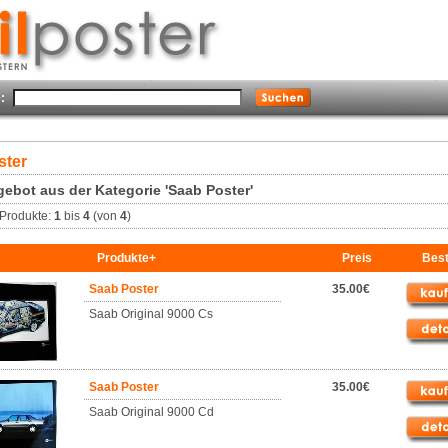
:
ster
ebot aus der Kategorie 'Saab Poster'
Produkte:
1
bis
4
(von
4
)
Produkte+
Preis
Best
Saab Poster
35.00€
Saab Original 9000 Cs
Saab Poster
35.00€
Saab Original 9000 Cd