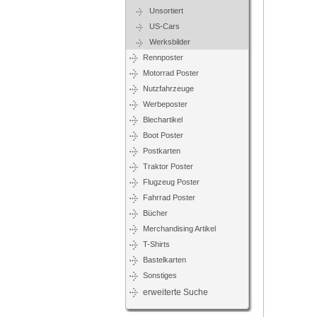
Unsortiert
US-Cars
Werksbilder
Rennposter
Motorrad Poster
Nutzfahrzeuge
Werbeposter
Blechartikel
Boot Poster
Postkarten
Traktor Poster
Flugzeug Poster
Fahrrad Poster
Bücher
Merchandising Artikel
T-Shirts
Bastelkarten
Sonstiges
erweiterte Suche