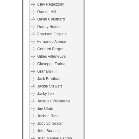
Clay Regazzoni
Damon Hill
David Coulthard
Denny Hulme
Emerson Fittipaldi
Fernando Alonso
Gerhard Berger
Gilles Villeneuve
Giuseppe Farina
Graham Hill
Jack Brabham
Jackie Stewart
Jacky Ickx
Jacques Villeneuve
Jim Clark
Jochen Rindt
Jody Scheckter
John Surtees
Juan Manuel Fangio