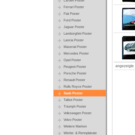
Citroen Poster
Ferrari Poster
Fiat Poster
Ford Poster
Jaguar Poster
Lamborghini Poster
Lancia Poster
Maserati Poster
Mercedes Poster
Opel Poster
angezeigte 
Peugeot Poster
Porsche Poster
Renault Poster
Rolls Royce Poster
Saab Poster
Talbot Poster
Triumph Poster
Volkswagen Poster
Volvo Poster
Weitere Marken
Werbe- & Rennplakate