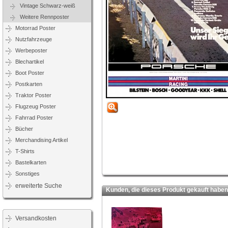
Vintage Schwarz-weiß
Weitere Rennposter
Motorrad Poster
Nutzfahrzeuge
Werbeposter
Blechartikel
Boot Poster
Postkarten
Traktor Poster
Flugzeug Poster
Fahrrad Poster
Bücher
Merchandising Artikel
T-Shirts
Bastelkarten
Sonstiges
erweiterte Suche
Kunden, die dieses Produkt gekauft haben,
Versandkosten