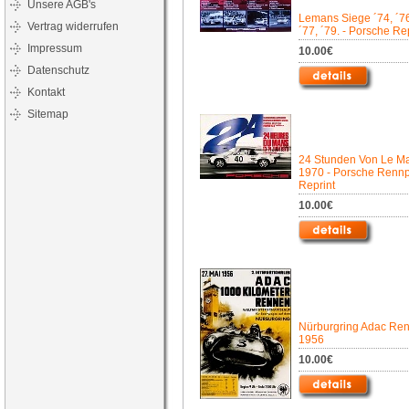
Unsere AGB's
Lemans Siege ´74, ´7
Vertrag widerrufen
´77, ´79. - Porsche Re
Impressum
10.00€
Datenschutz
Kontakt
Sitemap
24 Stunden Von Le M
1970 - Porsche Rennp
Reprint
10.00€
Nürburgring Adac Re
1956
10.00€