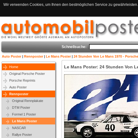
Wir verwenden Cookies, um Ihnen den bestmöglichen Service zu gewährleisten. 
Schnellsuche:
Auto Poster
|
Rennposter
|
Le Mans Poster
|
24 Stunden Von Le Mans 1970 - Porsche
Le Mans Poster: 24 Stunden Von L
Home
Original Porsche Poster
Porsche Reprints
Auto Poster
Rennposter
Original Rennplakate
DTM Poster
Formel 1 Poster
Le Mans Poster
NASCAR
Rallye Poster