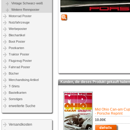
Vintage Schwarz-weiß
Weitere Rennposter
Motorrad Poster
Nutzfahrzeuge
Werbeposter
Blechartikel
Boot Poster
Postkarten
Traktor Poster
Flugzeug Poster
Fahrrad Poster
Bücher
Merchandising Artikel
Kunden, die dieses Produkt gekauft haben,
T-Shirts
Bastelkarten
Sonstiges
erweiterte Suche
Mid Ohio Can-am Cu
- Porsche Reprint
10.00€
Versandkosten