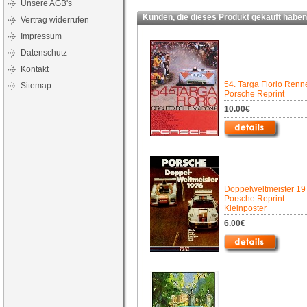
Unsere AGB's
Kunden, die dieses Produkt gekauft haben,
Vertrag widerrufen
Impressum
Datenschutz
Kontakt
54. Targa Florio Renn
Sitemap
Porsche Reprint
10.00€
Doppelweltmeister 19
Porsche Reprint -
Kleinposter
6.00€