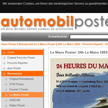
Wir verwenden Cookies, um Ihnen den bestmöglichen Service zu gewährleisten. 
Schnellsuche:
Auto Poster
|
Rennposter
|
Le Mans Poster
|
24h Le Mans 1953 - Porsche Reprint - K
Le Mans Poster: 24h Le Mans 1953 
Home
Original Porsche Poster
Porsche Reprints
Auto Poster
Rennposter
Original Rennplakate
DTM Poster
Formel 1 Poster
Le Mans Poster
NASCAR
Rallye Poster