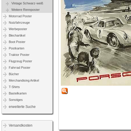
Vintage Schwarz-weiß
Weitere Rennposter
Motorrad Poster
Nutzfahrzeuge
Werbeposter
Blechartikel
Boot Poster
Postkarten
Traktor Poster
Flugzeug Poster
Fahrrad Poster
Bücher
Merchandising Artikel
T-Shirts
Bastelkarten
Sonstiges
erweiterte Suche
Versandkosten