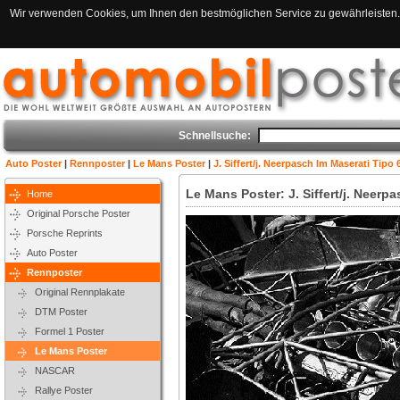
Wir verwenden Cookies, um Ihnen den bestmöglichen Service zu gewährleisten. 
Schnellsuche:
Auto Poster
|
Rennposter
|
Le Mans Poster
|
J. Siffert/j. Neerpasch Im Maserati Tipo
Le Mans Poster: J. Siffert/j. Neer
Home
Original Porsche Poster
Porsche Reprints
Auto Poster
Rennposter
Original Rennplakate
DTM Poster
Formel 1 Poster
Le Mans Poster
NASCAR
Rallye Poster