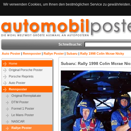
Wir verwenden Cookies, um Ihnen den bestmöglichen Service zu gewährleisten. 
Schnellsuche:
Auto Poster
|
Rennposter
|
Rallye Poster
|
Subaru
|
Rally 1998 Colin Mcrae Nicky
Subaru: Rally 1998 Colin Mcrae Ni
Home
Original Porsche Poster
Porsche Reprints
Auto Poster
Rennposter
Original Rennplakate
DTM Poster
Formel 1 Poster
Le Mans Poster
NASCAR
Rallye Poster