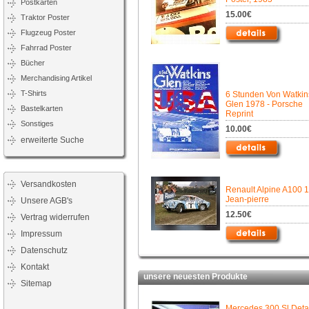
Postkarten
15.00€
Traktor Poster
Flugzeug Poster
Fahrrad Poster
Bücher
Merchandising Artikel
T-Shirts
6 Stunden Von Watkin
Glen 1978 - Porsche
Bastelkarten
Reprint
Sonstiges
10.00€
erweiterte Suche
Versandkosten
Renault Alpine A100 
Jean-pierre
Unsere AGB's
12.50€
Vertrag widerrufen
Impressum
Datenschutz
Kontakt
unsere neuesten Produkte
Sitemap
Mercedes 300 Sl Deta