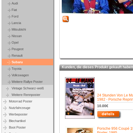
Audi
Fiat
Ford
Lancia
Mitsubishi
Nissan
Opel
Peugeot
Renault
Subaru
Kunden, die dieses Produkt gekauft haben,
Toyota
Volkswagen
Weitere Rallye Poster
Vintage Schwarz-weiß
Weitere Rennposter
24 Stunden Von Le M
1982 - Porsche Reprin
Motorrad Poster
10.00€
Nutzfahrzeuge
Werbeposter
Blechartikel
Boot Poster
Porsche 956 Coupé 1
Poster, 1985