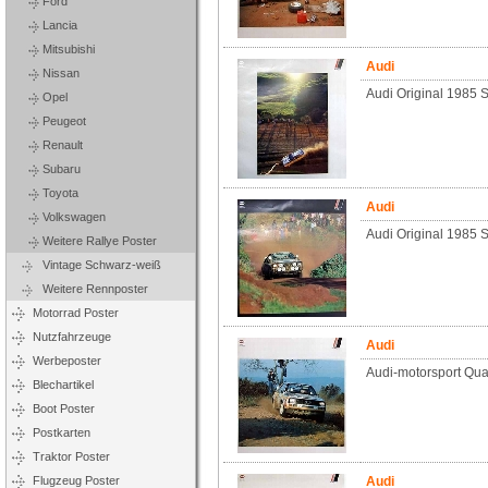
Ford
Lancia
Mitsubishi
Audi
Nissan
Audi Original 1985 S
Opel
Peugeot
Renault
Subaru
Toyota
Audi
Volkswagen
Audi Original 1985 S
Weitere Rallye Poster
Vintage Schwarz-weiß
Weitere Rennposter
Motorrad Poster
Nutzfahrzeuge
Audi
Werbeposter
Audi-motorsport Quat
Blechartikel
Boot Poster
Postkarten
Traktor Poster
Flugzeug Poster
Audi