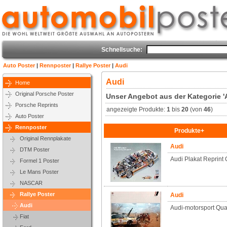
Schnellsuche:
Auto Poster
|
Rennposter
|
Rallye Poster
|
Audi
Audi
Home
Original Porsche Poster
Unser Angebot aus der Kategorie '
Porsche Reprints
angezeigte Produkte:
1
bis
20
(von
46
)
Auto Poster
Rennposter
Produkte+
Original Rennplakate
Audi
DTM Poster
Audi Plakat Reprint 
Formel 1 Poster
Le Mans Poster
NASCAR
Rallye Poster
Audi
Audi
Audi-motorsport Quat
Fiat